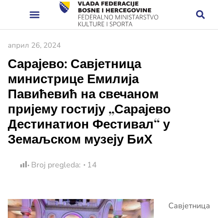
април 26, 2024
Сарајево: Савјетница
министрице Емилија
Павићевић на свечаном
пријему гостију „Сарајево
Дестинатион Фестивал“ у
Земаљском музеју БиХ
Broj pregleda:
14
Савјетница