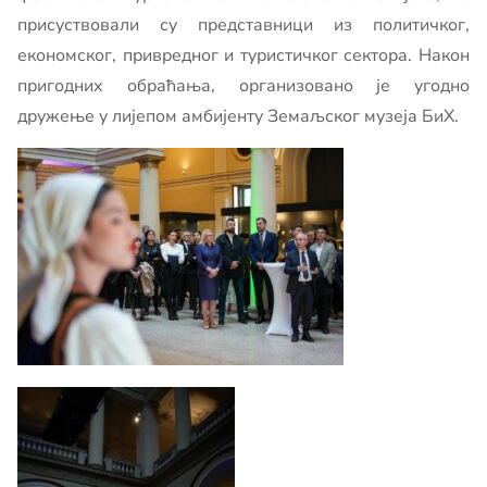
присуствовали су представници из политичког,
економског, привредног и туристичког сектора. Након
пригодних обраћања, организовано је угодно
дружење у лијепом амбијенту Земаљског музеја БиХ.