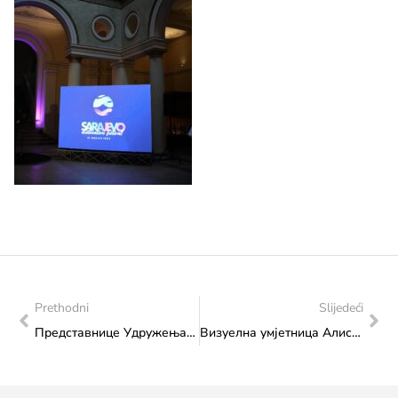
Prethodni
Slijedeći
Представнице Удружења Кума Интернатионал у посјети Федералном министарству културе и спорта
Визуелна умјетница Алиса Телетовић у посјету Федералном министарству културе и спорта