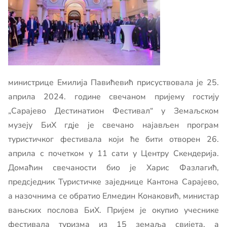
министрице Емилија Павићевић присуствовала је 25.
априла 2024. године свечаном пријему гостију
„Сарајево Дестинатион Фестивал“ у Земаљском
музеју БиХ гдје је свечано најављен програм
туристичког фестивала који ће бити отворен 26.
априла с почетком у 11 сати у Центру Скендерија.
Домаћин свечаности био је Харис Фазлагић,
предсједник Туристичке заједнице Кантона Сарајево,
а назочнима се обратио Елмедин Конаковић, министар
вањских послова БиХ. Пријем је окупио учеснике
фестивала туризма из 15 земаља свијета, а