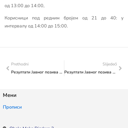
од 13:00 до 14:00,
Корисници под редним бројем од 21 до 40: у
интервалу од 14:00 до 15:00.
Prethodni
Slijedeći
Резултати Јавног позива 2025: Трансфер за спорт од значаја за Федерацију, Програм 2. Суфинансирање активности спортских удруга и клубова који окупљају дјецу и младе до 18 година
Резултати Јавног позива 2025.: Трансфер за културу од значаја за Федерацију, Програм 1., тачка 1.1. Професионални музички, музичко-сценски, плесни и филмски фестивали
Мени
Прописи