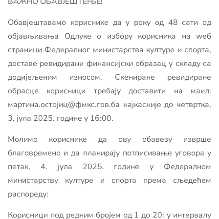
ВАЖНО ОБАВЈЕШТЕЊЕ!
Обавјештавамо кориснике да у року од 48 сати од
објављивања Одлуке о избору корисника на wеб
страници Федералног министарства културе и спорта,
доставе ревидирани финансијски образац у складу са
додијељеним износом. Скениране ревидиране
обрасце корисници требају доставити на маил:
мартина.остојиц@фмкс.гов.ба најкасније до четвртка,
3. јула 2025. године у 16:00.
Молимо кориснике да ову обавезу изврше
благовремено и да планирају потписивање уговора у
петак, 4. јула 2025. године у Федералном
министарству културе и спорта према сљедећем
распореду:
Корисници под редним бројем од 1 до 20: у интервалу