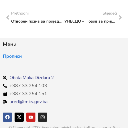
Prethodni
Slijedeći
Отворен позив за приједлоге за Програм размјене знања 2025.
УНЕСЦО – Позив за пријаве за глобални град домаћин Међународног дана јазза 2027
Мени
Прописи
Obala Maka Dizdara 2
+387 33 254 103
+387 33 254 151
ured@fmks.gov.ba
© Copyright 2023 Federalno ministarstvo kulture i sporta. Sva