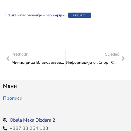
Odluka – nagrađivanje – neolimpijski
Preuzmi
Prethodni
Slijedeći
Министрица Влаисављевић у Љубушком отворила научно-стручни скуп „Културна баштина и савременост” у поводу обиљежавања 140. годишњице првог музеја у БиХ Хумац 1884. – 2024.“
Информација о „Спорт Форум Хунгарy 2024“
Мени
Прописи
Obala Maka Dizdara 2
+387 33 254 103