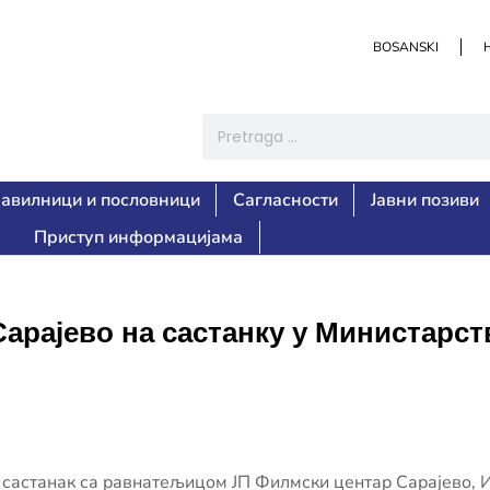
BOSANSKI
авилници и пословници
Сагласности
Јавни позиви
Приступ информацијама
арајево на састанку у Министарст
 састанак са равнатељицом ЈП Филмски центар Сарајево, 