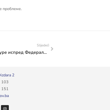
ће проблеме.
Slijedeći
Општина Крешево на Шетници културе испред Федералног министарства културе и спорта
izdara 2
 103
 151
ov.ba