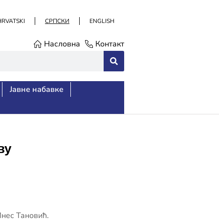
HRVATSKI
СРПСКИ
ENGLISH
Насловна
Контакт
Јавне набавке
ву
Инес Тановић.