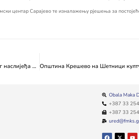
илмски центар Сарајево те изналажењу рјешења за постоје
XXX. манифестација у склопу Дана европског наслијеђа 2024. – наступ Музичке школе из Љубушког
Obala Maka D
+387 33 254
+387 33 254
ured@fmks.g