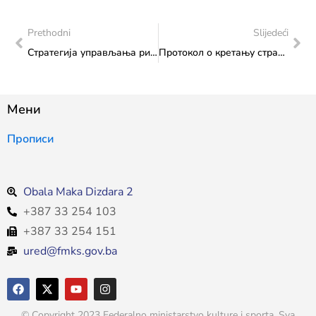
Prethodni
Slijedeći
Стратегија управљања ризицима у Федералном министарству културе и спорта
Протокол о кретању странака у објекту Федералног министарства културе и спорта
Мени
Прописи
Obala Maka Dizdara 2
+387 33 254 103
+387 33 254 151
ured@fmks.gov.ba
© Copyright 2023 Federalno ministarstvo kulture i sporta. Sva