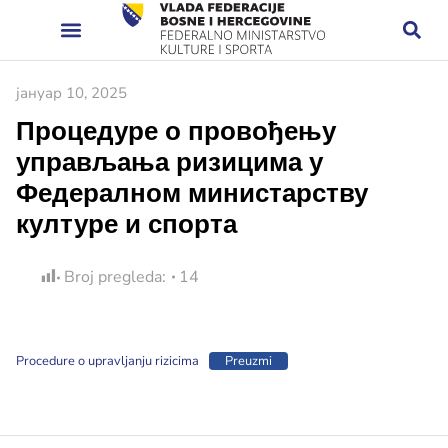
јануар 10, 2025
Процедуре о провођењу
управљања ризицима у
Федералном министарству
културе и спорта
Broj pregleda:
14
Procedure o upravljanju rizicima
Preuzmi