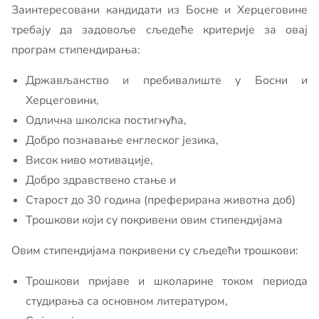
Заинтересовани кандидати из Босне и Херцеговине
требају да задовоље сљедеће критерије за овај
програм стипендирања:
Држављанство и пребивалиште у Босни и
Херцеговини,
Одлична школска постигнућа,
Добро познавање енглеског језика,
Висок ниво мотивације,
Добро здравствено стање и
Старост до 30 година (преферирана животна доб)
Трошкови који су покривени овим стипендијама
Овим стипендијама покривени су сљедећи трошкови:
Трошкови пријаве и школарине током периода
студирања са основном литературом,