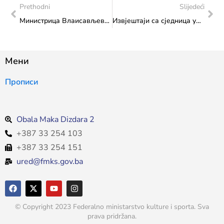
Prethodni
Slijedeći
Министрица Влаисављевић разговарала са представницима БХРТ-а о фестивалу „Мали шлагер 2026“
Извјештаји са сједница управних одбора Фондације за издаваштво, Фондације за библиотечку ђелатност, Фондације за музичке, сценске и ликовне умјетности и Фондације за кинематографију у 2025. и 2026. години
Мени
Прописи
Obala Maka Dizdara 2
+387 33 254 103
+387 33 254 151
ured@fmks.gov.ba
© Copyright 2023 Federalno ministarstvo kulture i sporta. Sva
prava pridržana.