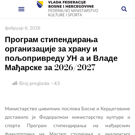
фебруар 6, 2026
Програм стипендирања
организације за храну и
пољопривреду УН-а и Владе
Мађарске за 2026/2027
Broj pregleda:
43
Министарство цивилних послова Босне и Херцеговине
доставило је Федералном министарству културе и
спорта Програм стипендирања на мађарским
факултетима на Мастер студијама у академској