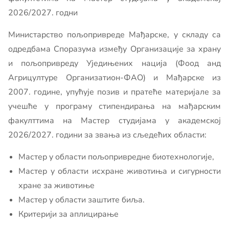
2026/2027. годни
Министарство пољопривреде Мађарске, у складу са
одредбама Споразума између Организације за храну
и пољопривреду Уједињених нација (Фоод анд
Агрицултуре Организатион-ФАО) и Мађарске из
2007. године, упућује позив и пратеће материјале за
учешће у програму стипендирања на мађарским
факулттима на Мастер студијама у академској
2026/2027. години за звања из сљедећих области:
Мастер у области пољопривредне биотехнологије,
Мастер у области исхране животиња и сигурности
хране за животиње
Мастер у области заштите биља.
Критерији за аплицирање