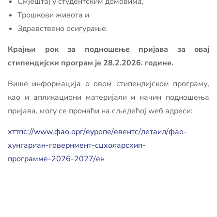
Смјештај у студентским домовима,
Трошкови живота и
Здравствено осигурање.
Крајњи рок за подношење пријава за овај
стипендијски програм је 28.2.2026. године.
Више информација о овом стипендијском програму,
као и апликациони материјали и начин подношења
пријава, могу се пронаћи на сљедећој wеб адреси:
хттпс://www.фао.орг/еуропе/евентс/детаил/фао-
хунгариан-говернмент-сцхоларсхип-
программе-2026-2027/ен