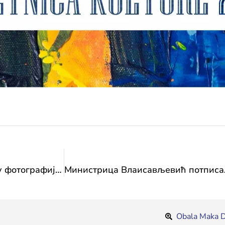
Позив за учешће на Међународном конкурсу фотографије „Мајка и дјеца у националним ношњама”
Obala Maka D