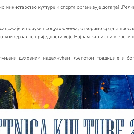
министарство културе и спорта организује догађај „Религи
е садржаје и поруке продуховљења, отворимо срца и просл
 универзалне вриједности које Бајрам као и сви вјерски пр
пуњени духовним надахнућем, љепотом традиције и бог