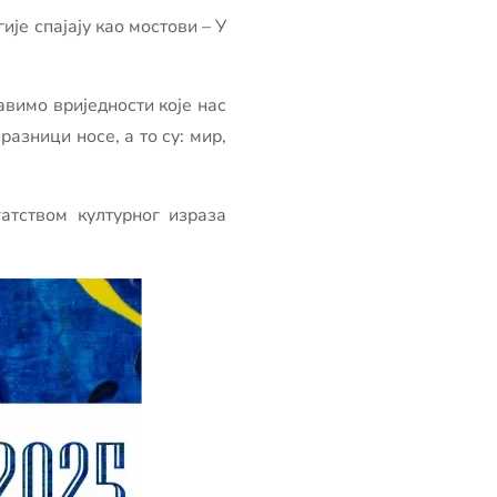
је спајају као мостови – У
авимо вриједности које нас
азници носе, а то су: мир,
атством културног израза