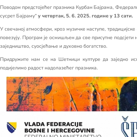
Поводом предстојећег празника Курбан Бајрама, Федерално 
сусрет Бајраму“
у четвртак, 5. 6. 2025. године у 13 сати.
У свечаној атмосфери, кроз музичке наступе, традицијск
повезују. Програм је осмишљен да све присутне подсјети на
заједништво, суосјећање и духовно богатство.
Придружите нам се на Шетници културе да заједно ис
подијелимо радост надолазећег празника.