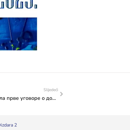
Slijedeći
Министрица Влаисављевић потписала прве уговоре о додјели средстава из капиталних трансфера са представницима Града Лукавца, Града Градачца, Општине Доњи Вакуф, Општине Олово, Општине Хаџићи и Општине Сапна
izdara 2