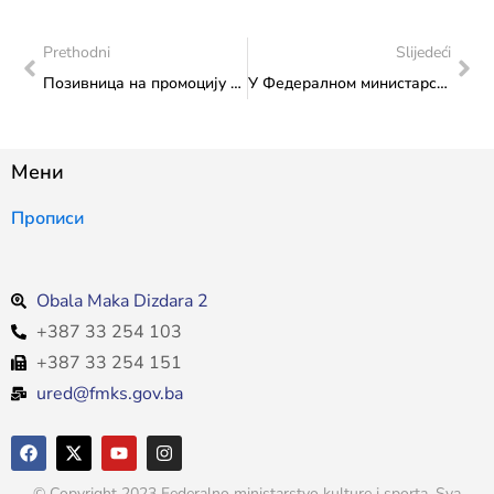
Prethodni
Slijedeći
Позивница на промоцију годишњака „Наше старине XXВИ“
У Федералном министарству културе и шпорта уприличен састанак министрице Сање Влаисављевић и Давора Комшића, потпредсједника Олимпијског комитета Босне и Херцеговине
Мени
Прописи
Obala Maka Dizdara 2
+387 33 254 103
+387 33 254 151
ured@fmks.gov.ba
© Copyright 2023 Federalno ministarstvo kulture i sporta. Sva