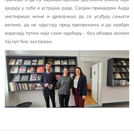
вјерују у себе и устрајно раде. Својим примјером Аида
инспирише жене и дјевојчице да се усуђују сањати
велико, да не одустају пред препрекама и да храбро
корачају путем који саме одаберу – без обзира колико
тај пут био захтјеван.