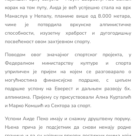
корак на том путу, Аида је већ успјешно стала на врх
Манаслуа у Непалу, планине више од 8.000 метара,
чиме је потврдила врхунске алпинистичке
способности, изузетну храброст и дугогодишњу
посвећеност овом захтјевном спорту.
Поводом овог значајног спортског пројекта, у
Федералном министарству културе и спорта
уприличен је пријем на којем се разговарало о
могућностима финансијске подршке, с циљем
подршке успону на Еверест и даљњем развоју бх.
алпинизма. Пријему су присуствовали Алма Курталић
и Марко Комшић из Сектора за спорт.
Успони Аиде Пеко имају и снажну друштвену поруку.
Њена прича је подсјетник да снови немају родне
границе и да су највиши врхови достижни онима који