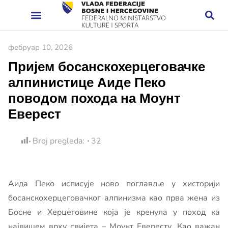
фебруар 10, 2026
Пријем босанскохерцеговачке
алпинистице Аиде Пеко
поводом похода на Моунт
Еверест
Broj pregleda:
32
Аида Пеко исписује ново поглавље у хисторији
босанскохерцеговачког алпинизма као прва жена из
Босне и Херцеговине која је кренула у поход ка
највишем врху свијета – Моунт Евересту. Као важан