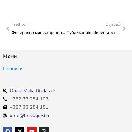
Prethodni
Slijedeći
Федерално министарство културе и спорта покреће јавне консултације о Стратегији за младе Федерације БиХ за период 2025.-2034. године
Публикације Министарства: Рад Федералног министарства културе и спорта у трећем кварталу 2024. године обједињен у новој Брошури
Мени
Прописи
Obala Maka Dizdara 2
+387 33 254 103
+387 33 254 151
ured@fmks.gov.ba