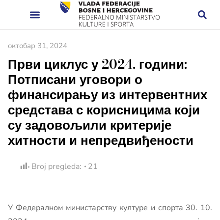
октобар 31, 2024
Први циклус у 2024. години:
Потписани уговори о
финансирању из интервентних
средстава с корисницима који
су задовољили критерије
хитности и непредвиђености
Broj pregleda:
21
У Федералном министарству културе и спорта 30. 10.