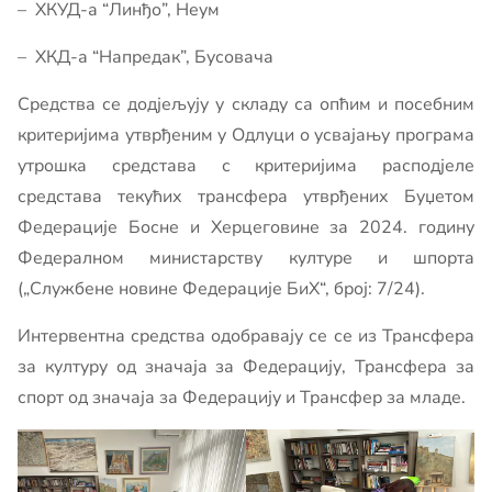
– ХКУД-а “Линђо”, Неум
– ХКД-а “Напредак”, Бусовача
Средства се додјељују у складу са опћим и посебним
критеријима утврђеним у Одлуци о усвајању програма
утрошка средстава с критеријима расподјеле
средстава текућих трансфера утврђених Буџетом
Федерације Босне и Херцеговине за 2024. годину
Федералном министарству културе и шпорта
(„Службене новине Федерације БиХ“, број: 7/24).
Интервентна средства одобравају се се из Трансфера
за културу од значаја за Федерацију, Трансфера за
спорт од значаја за Федерацију и Трансфер за младе.