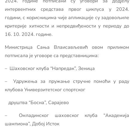
2024. године потписани су уговори за додјелу
интервентних средстава првог циклуса у 2024.
години, с корисницима чије апликације су задовољиле
критерије хитности и непредвиђености у периоду до
16. 10. 2024. године.
Министрица Сања Влаисављевић овом приликом
потписала је уговоре са представницима:
– Шаховског клуба “Напредак”, Зеница
– Удружења за пружање стручне помоћи у раду
клубова Универзитетског спортског
друштва “Босна”, Сарајево
– Омладинског шаховског клуба “Академија
шампиона”, Добој Исток