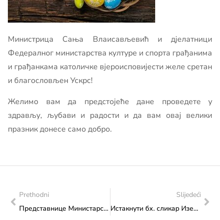
Министрица Сања Влаисављевић и дјелатници
Федералног министарства културе и спорта грађанима
и грађанкама католичке вјероисповијести желе сретан
и благословљен Ускрс!
Желимо вам да предстојеће дане проведете у
здрављу, љубави и радости и да вам овај велики
празник донесе само добро.
Prethodni
Slijedeći
Представнице Министарства на стручном семинару „Управљање ризицима у Јавном сектору у ФБиХ и улога интерне ревизије“
Истакнути бх. сликар Изет Алечковић у посјети Федералном министарству културе и спорта