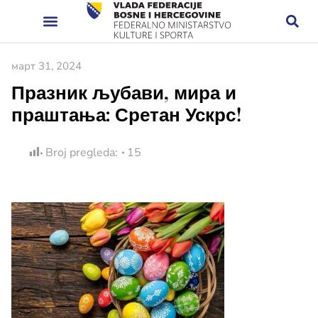
март 31, 2024
Празник љубави, мира и
праштања: Сретан Ускрс!
Broj pregleda:
15