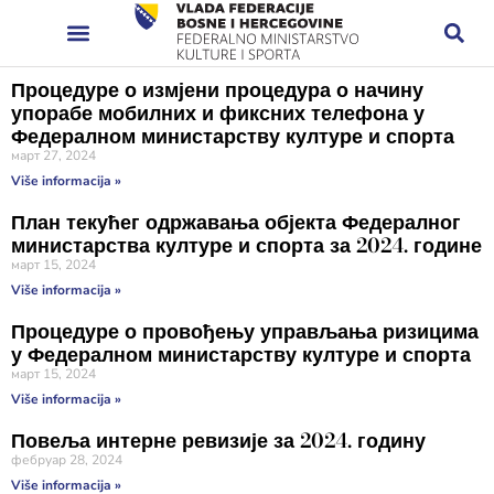
Процедуре о измјени процедура о начину
упорабе мобилних и фиксних телефона у
Федералном министарству културе и спорта
март 27, 2024
Više informacija »
План текућег одржавања објекта Федералног
министарства културе и спорта за 2024. године
март 15, 2024
Više informacija »
Процедуре о провођењу управљања ризицима
у Федералном министарству културе и спорта
март 15, 2024
Više informacija »
Повеља интерне ревизије за 2024. годину
фебруар 28, 2024
Više informacija »