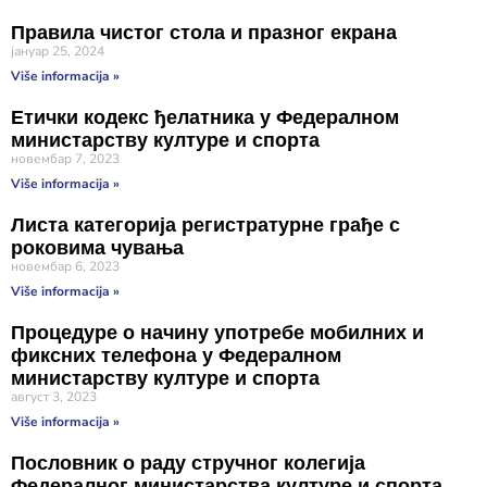
Правила чистог стола и празног екрана
јануар 25, 2024
Više informacija »
Етички кодекс ђелатника у Федералном
министарству културе и спорта
новембар 7, 2023
Više informacija »
Листа категорија регистратурне грађе с
роковима чувања
новембар 6, 2023
Više informacija »
Процедуре о начину употребе мобилних и
фиксних телефона у Федералном
министарству културе и спорта
август 3, 2023
Više informacija »
Пословник о раду стручног колегија
Федералног министарства културе и спорта