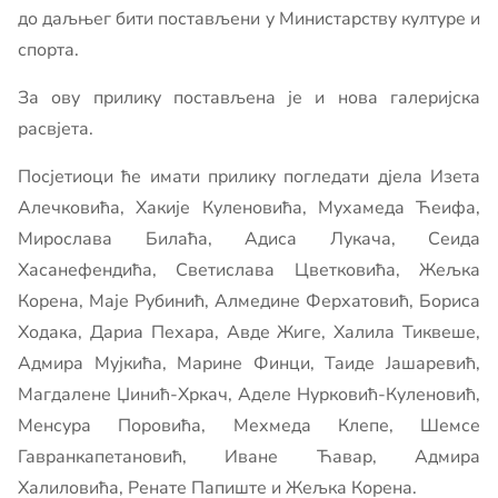
до даљњег бити постављени у Министарству културе и
спорта.
За ову прилику постављена је и нова галеријска
расвјета.
Посјетиоци ће имати прилику погледати дјела Изета
Алечковића, Хакије Куленовића, Мухамеда Ћеифа,
Мирослава Билаћа, Адиса Лукача, Сеида
Хасанефендића, Светислава Цветковића, Жељка
Корена, Маје Рубинић, Алмедине Ферхатовић, Бориса
Ходака, Дариа Пехара, Авде Жиге, Халила Тиквеше,
Адмира Мујкића, Марине Финци, Таиде Јашаревић,
Магдалене Џинић-Хркач, Аделе Нурковић-Куленовић,
Менсура Поровића, Мехмеда Клепе, Шемсе
Гавранкапетановић, Иване Ћавар, Адмира
Халиловића, Ренате Папиште и Жељка Корена.