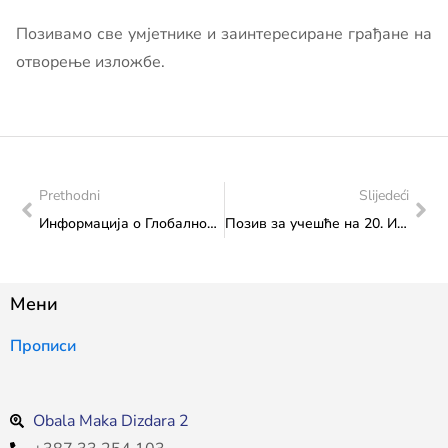
Позивамо све умјетнике и заинтересиране грађане на
отворење изложбе.
Prethodni
Slijedeći
Информација о Глобалном сајму Соурцеx Индиа 2024
Позив за учешће на 20. Интернационалном Фолк Фесту 2024 у Сардинији, Италија
Мени
Прописи
Obala Maka Dizdara 2