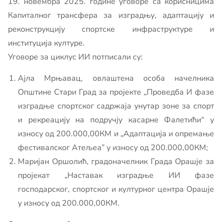
19. новембра 2025. године уговоре са корисницима
Капиталног трансфера за изградњу, адаптацију и
реконструкцију спортске инфраструктуре и
институција културе.
Уговоре за циклус ИИ потписали су:
Ајла Мрњавац, овлаштена особа начелника
Општине Стари Град за пројекте „Проведба И фазе
изградње спортског садржаја унутар зоне за спорт
и рекреацију на подручју касарне Фалетићи“ у
износу од 200.000,00КМ и „Адаптација и опремање
фестивалског Атељеа” у износу од 200.000,00КМ;
Маријан Оршолић, градоначелник Града Орашје за
пројекат „Наставак изградње ИИ фазе
господарског, спортског и културног центра Орашје
у износу од 200.000,00КМ.