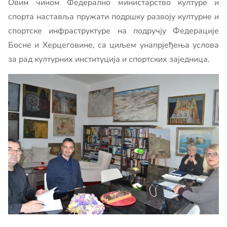
Овим чином Федерално министарство културе и
спорта наставља пружати подршку развоју културне и
спортске инфраструктуре на подручју Федерације
Босне и Херцеговине, са циљем унапрјеђења услова
за рад културних институција и спортских заједница.