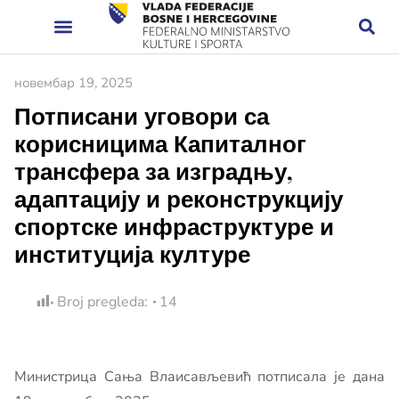
новембар 19, 2025
Потписани уговори са
корисницима Капиталног
трансфера за изградњу,
адаптацију и реконструкцију
спортске инфраструктуре и
институција културе
Broj pregleda:
14
Министрица Сања Влаисављевић потписала је дана