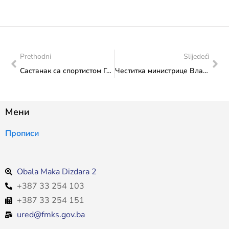
Prethodni
Slijedeći
Састанак са спортистом Гораном Круљем
Честитка министрице Влаисављевић за СОС Ђечја села
Мени
Прописи
Obala Maka Dizdara 2
+387 33 254 103
+387 33 254 151
ured@fmks.gov.ba