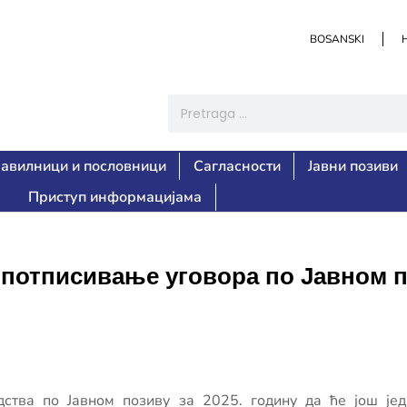
BOSANSKI
авилници и пословници
Сагласности
Јавни позиви
Приступ информацијама
потписивање уговора по Јавном п
дства по Јавном позиву за 2025. годину да ће још је