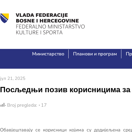
Министарство
Планови и програм
Пр
јул 21, 2025
Посљедњи позив корисницима за 
Broj pregleda:
17
Обавјештавају се корисници којима су додијељена сре