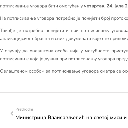
потписивање уговора бити омогућен у
четвртак, 24. јула 
На потписивање уговора потребно је понијети број протоко
Такође је потребно понијети и при потписивању уговор
апликацијског обрасца и свих докумената које сте приложи
У случају да овлаштена особа није у могућности прист
потписивање која је дужна при потписивању уговора пре
Овлаштеном особом за потписивање уговора сматра се особ
Prethodni