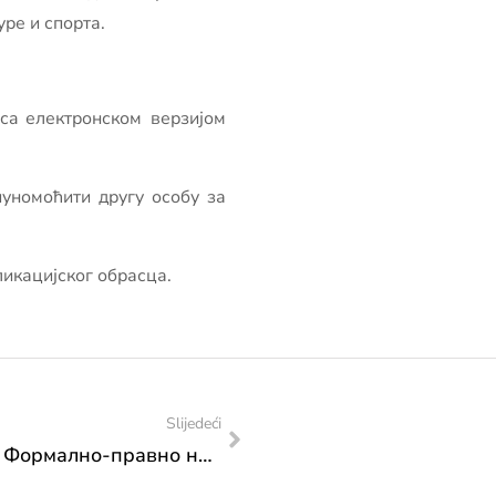
ре и спорта.
сa електронском верзијом
пуномоћити другу особу за
ликацијског обрасца.
Slijedeći
РЕЗУЛТАТИ ЈАВНОГ ПОЗИВА 2025.: Формално-правно неисправне пријаве, Трансфер за потпору мобилности умјетника, Циклус 2.