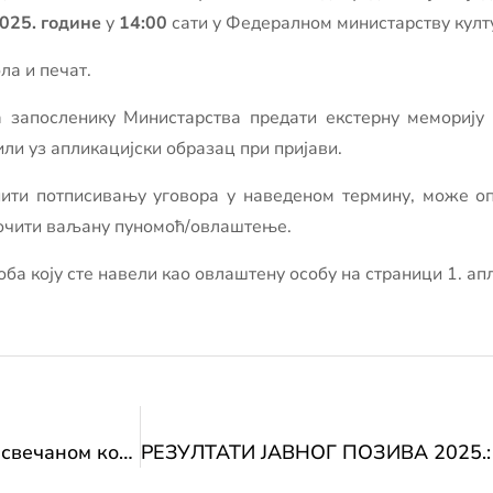
2025. године
у
14:00
сати у Федералном министарству култу
ла и печат.
а запосленику Министарства предати екстерну меморију 
ли уз апликацијски образац при пријави.
упити потписивању уговора у наведеном термину, може о
дочити ваљану пуномоћ/овлаштење.
а коју сте навели као овлаштену особу на страници 1. ап
Министрица Влаисављевић на светој миси и свечаном концерту поводом завршетка обнове и рестаурације црквених оргуља у Краљевој Сутјесци