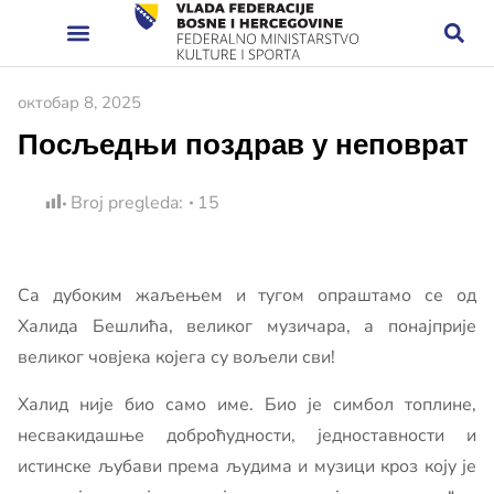
октобар 8, 2025
Посљедњи поздрав у неповрат
Broj pregleda:
15
Са дубоким жаљењем и тугом опраштамо се од
Халида Бешлића, великог музичара, а понајприје
великог човјека којега су вољели сви!
Халид није био само име. Био је симбол топлине,
несвакидашње доброћудности, једноставности и
истинске љубави према људима и музици кроз коју је