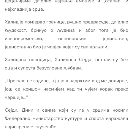
деценијама дијелио најтање емоције и „отапао“ и
најхладнија срца.
Халид је помјерао границе, рушио предрасуде, дијелио
људскост, бринуо о људима и због тога је био
изванвременски, непоновљив, јединствен,
једноставно био је човјек којег су сви вољели.
Халидова породица, Халидова Сејда, остали су без
оца и супруга безусловне љубави.
„Просуле се године, а ја још задрхтим кад ме додирне,
још се кришом насмијем кад ти чујем корак преко
чаршије…“
Сејди, Дини и свима који су га у срцима носили
Федерално министарство културе и спорта изражава
најискреније саучешће.