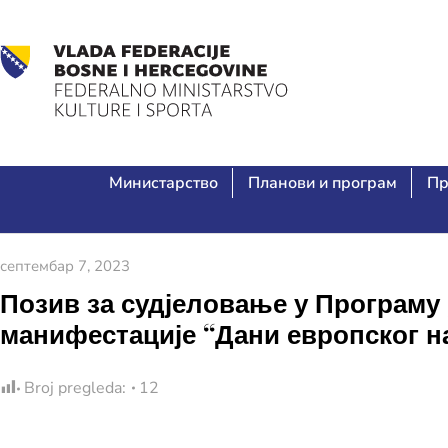
Министарство
Планови и програм
Пр
септембар 7, 2023
Позив за судјеловање у Програму 
манифестације “Дани европског на
Broj pregleda:
12