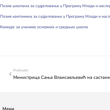
Позив школама за судјеловање у
П
рограму Млади и насл
Позив кантонима за судјеловање у Програму Млади и нас
Конкурс за ученике основних и средњих школа
Prethodni
Мени