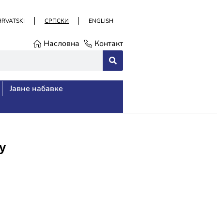
HRVATSKI
СРПСКИ
ENGLISH
Насловна
Контакт
Јавне набавке
у