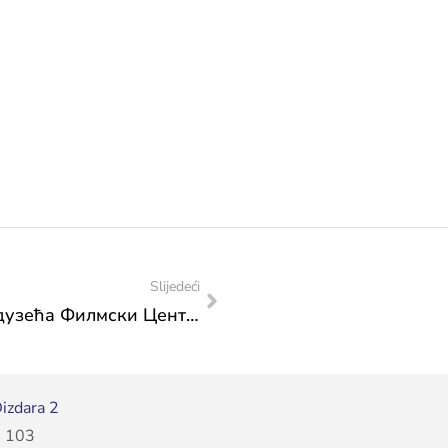
Slijedeći
За суфинансирање рада Јавног предузећа Филмски Центар Сарајево 200.000 КМ
izdara 2
 103