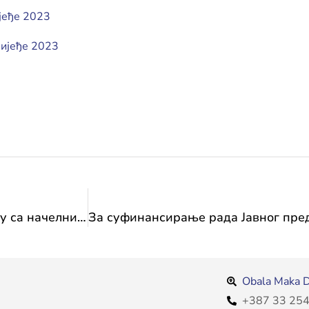
ијеђе 2023
лијеђе 2023
Министрица Сања Влаисављевић на састанку сa начелником Опћине Томиславград, Иваном Бунтићем
Obala Maka D
+387 33 254