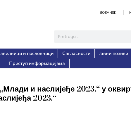
BOSANSKI
авилници и пословници
Сагласности
Јавни позиви
Приступ информацијама
„Млади и наслијеђе 2023.“ у оквир
слијеђа 2023.“