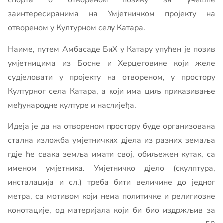
спорта о отвореном позиву за учешће
заинтересиранима на Умјетничком пројекту на
отвореном у Културном селу Катара.
Наиме, путем Амбасаде БиХ у Катару упућен је позив
умјетницима из Босне и Херцеговине који желе
судјеловати у пројекту на отвореном, у простору
Културног села Катара, а који има циљ приказивање
међународне културе и наслијеђа.
Идеја је да на отвореном простору буде организована
стална изложба умјетничких дјела из разних земаља
гдје ће свака земља имати свој, обиљежен кутак, са
именом умјетника. Умјетничко дјело (скулптура,
инсталација и сл.) треба бити величине до једног
метра, са мотивом који нема политичке и религиозне
конотације, од материјала који би био издржљив за