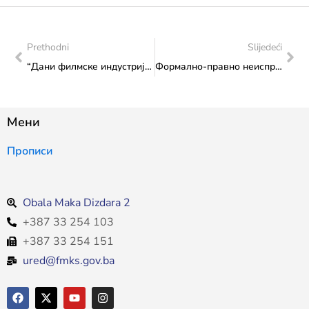
Prethodni
Slijedeći
“Дани филмске индустрије ЦинеЛинк”: Министрица Влаисављевић изразила опредјељење да филмска индустрија у БиХ добије законски оквир који би јој помогао да реализира своје активности на суставан и плодан начин
Формално-правно неисправне пријаве за Јавни позив 2024. – Капитални трансфери непрофитним организацијама – изградња, адаптација и реконструкција културног и градитељског наслијеђа”
Мени
Прописи
Obala Maka Dizdara 2
+387 33 254 103
+387 33 254 151
ured@fmks.gov.ba