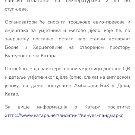
вањско излагање на температурама и до 50
ступњева.
Организатори ће сносити трошкове авио-превоза и
смјештака за умјетника и његово дјело, које ће, по
завршетку поставке, остати као стални артефакт
Босне и Херцеговине на отвореном простору
Културног села Катара.
Потребно је да заинтересовани умјетници доставе ЦВ
и детаље умјетничког дјела (опис, слика) на енглеском
језику, на даље поступање Амбасади БиХ у Дохи,
Катар.
За више информација о Катари посјетите:
хттпс://www.катара.нет/виситинг/венуес-ландмаркс
.