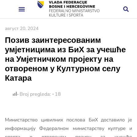
август 20, 2024
Позив заинтересованим
умјетницима из БиХ за учешће
на Умјетничком пројекту на
отвореном у Културном селу
Катара
Broj pregleda:
18
Министарство цивилних послова БиХ доставило је
информацију Федералном министарству културе и