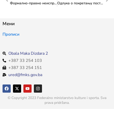
Формално-правно неисправне пријаве за Јавни позив 2024. – Трансфер за културу од значаја за Федерацију Босне и Херцеговине
Одлука о покретању поступка јавне набавке
Мени
Прописи
Obala Maka Dizdara 2
+387 33 254 103
+387 33 254 151
ured@fmks.gov.ba
© Copyright 2023 Federalno ministarstvo kulture i sporta. Sva
prava pridržana.