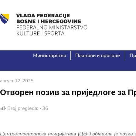
Министарство
Планови и програм
Пр
август 12, 2025
Отворен позив за приједлоге за П
Broj pregleda:
36
Централноевропска иницијатива (ЦЕИ) објавила је позив 