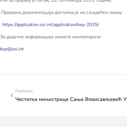
Рок за пријаву је петак, 26. септембра 2025. године.
Пријавна документација доступна је на сљедећем линку:
https://application.cei.int/application/kep-2025/
За додатне информација можете контактирати
kep@cei.int
Prethodni