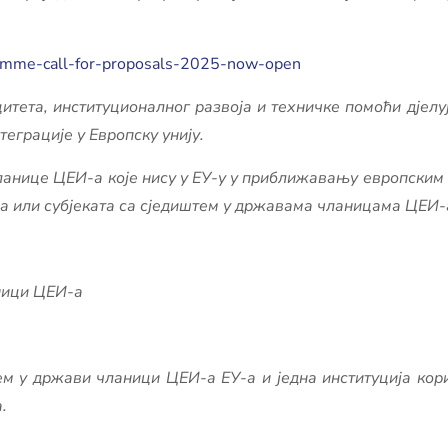
amme-call-for-proposals-2025-now-open
ета, институционалног развоја и техничке помоћи дјелуј
еграције у Европску унију.
ланице ЦЕИ-а које нису у ЕУ-у у приближавању европским
ја или субјеката са сједиштем у државама чланицама ЦЕИ-а
аници ЦЕИ-а
м у држави чланици ЦЕИ-а ЕУ-а и једна институција кор
.