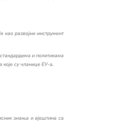
е као развојни инструмент
 стандардима и политикама
 које су чланице ЕУ-а.
исник знања и вјештина са