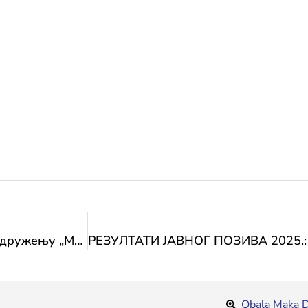
Честитка министрице Сање Влаисављевић Удружењу „Маратхон“
Obala Maka D