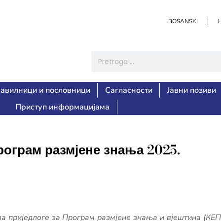
BOSANSKI
авилници и пословници
Сагласности
Јавни позиви
Приступ информацијама
рограм размјене знања 2025.
за приједлоге за Програм размјене знања и вјештина (КЕП