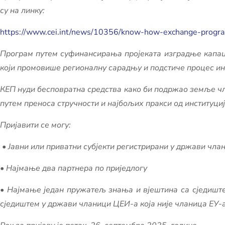
су на линку:
https://www.cei.int/news/10356/know-how-exchange-progr
Програм путем суфинансирања пројеката изградње капацит
који промовише регионалну сарадњу и подстиче процес инт
КЕП нуди бесповратна средства како би подржао земље ч
путем прeноса стручности и најбољих пракси од институци
Пријавити се могу:
• Јавни или приватни субјекти регистрирани у држави чл
• Најмање два партнера по приједлогу
• Најмање један пружатељ знања и вјештина са сједиште
сједиштем у држави чланици ЦЕИ-а која није чланица ЕУ-а