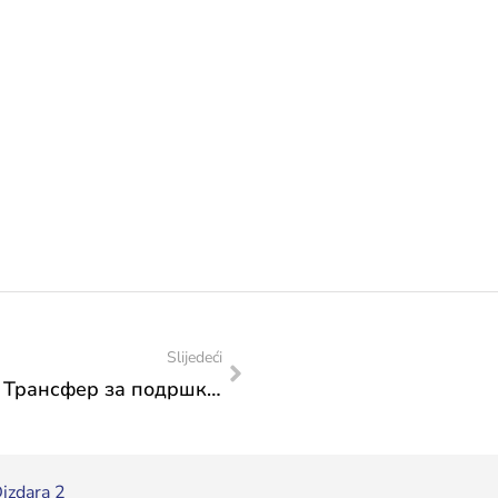
Slijedeći
РЕЗУЛТАТИ ЈАВНОГ ПОЗИВА 2025.: Трансфер за подршку мобилности умјетника, Циклус 3.
izdara 2