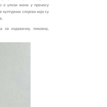
о о улози жене у преносу
 културних слојева који су
а.
 за издавачку, ликовну,