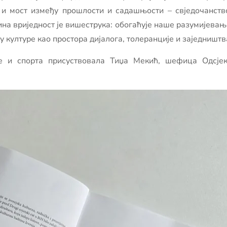
 и мост између прошлости и садашњости – свједочанств
на вриједност је вишеструка: обогаћује наше разумијевање
у културе као простора дијалога, толеранције и заједништв
е и спорта присуствовала Тиџа Мекић, шефица Одсјека