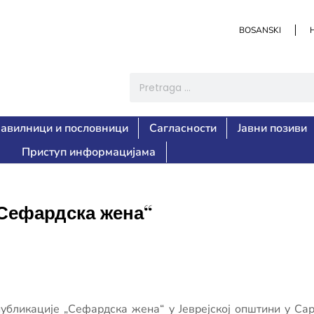
BOSANSKI
авилници и пословници
Сагласности
Јавни позиви
Приступ информацијама
„Сефардска жена“
публикације „Сефардска жена“ у Јеврејској општини у Сар