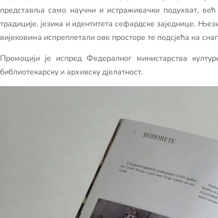
представља само научни и истраживачки подухват, већ
традиције, језика и идентитета сефардске заједнице. Њези
вијековима испреплетали ове просторе те подсјећа на снаг
Промоцији је испред Федералног министарства култур
библиотекарску и архивску дјелатност.