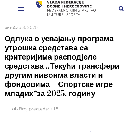
октобар 3, 2025
Одлука о усвајању програма
утрошка средстава са
критеријима расподјеле
средстава ,,Текући трансфери
другим нивоима власти и
фондовима – Спортске игре
младих“за 2025. годину
Broj pregleda:
15