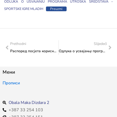
ODLUKA O USVAJANJU PROGRAMA UTROŠKA SREDSTAVA –
SPORTSKE IGRE MLADIH
Preuzmi
Prethodni
Slijedeći
Распоред посјета корисницима трансфера, 3. 10. 2025.
Одлука о усвајању програма утрошка средстава са критеријима расподjеле средстава текућих трансфера другим нивоима власти и фондовима – Трансфер за спорт од значаја за Федерацију за 2025. годину
Мени
Прописи
Obala Maka Dizdara 2
+387 33 254 103