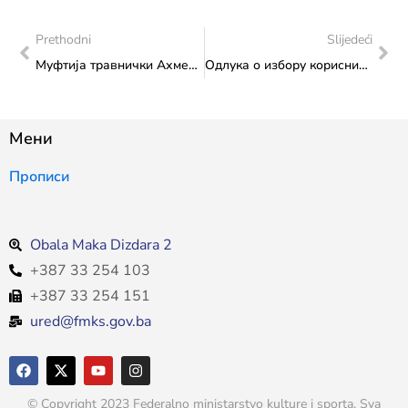
Prethodni
Slijedeći
Муфтија травнички Ахмед еф. Адиловић и члан Организационог одбора „Ајватовице“ Вехид Арнаут посјетили Министарство
Одлука о избору корисника средстава „Капитални трансфери другим нивоима власти и фондовима – Изградња, адаптација и реконструкција институција културе“ утврђених Буџетом Федерације Босне и Херцеговине за 2025. годину Федералном министарству културе и спорта
Мени
Прописи
Obala Maka Dizdara 2
+387 33 254 103
+387 33 254 151
ured@fmks.gov.ba
© Copyright 2023 Federalno ministarstvo kulture i sporta. Sva