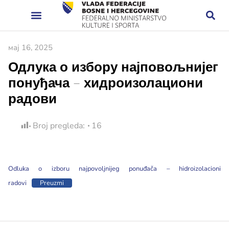
мај 16, 2025
Одлука о избору најповољнијег
понуђача – хидроизолациони
радови
Broj pregleda:
16
Odluka o izboru najpovoljnijeg ponuđača – hidroizolacioni
radovi
Preuzmi