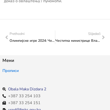
доказ о овлаштењу / пуномоћи.
Prethodni
Slijedeći
Олимпијске игре 2024: Честитика министрице Сање Влаисављевић бх. олимпијцима
Честитка министрице Влаисављевић Удружењу филмских радника ФБиХ након што је свечано откривена плоча у знак признања Башчаршије као дијелом европског филмског блага
Мени
Прописи
Obala Maka Dizdara 2
+387 33 254 103
+387 33 254 151
ured@fmks.gov.ba