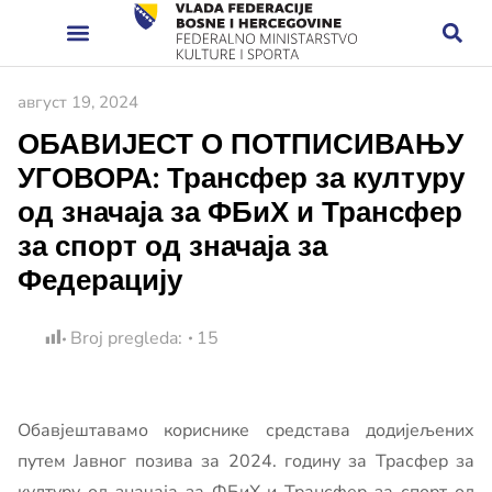
август 19, 2024
ОБАВИЈЕСТ О ПОТПИСИВАЊУ
УГОВОРА: Трансфер за културу
од значаја за ФБиХ и Трансфер
за спорт од значаја за
Федерацију
Broj pregleda:
15
Обавјештавамо кориснике средстава додијељених
путем Јавног позива за 2024. годину за Трасфер за