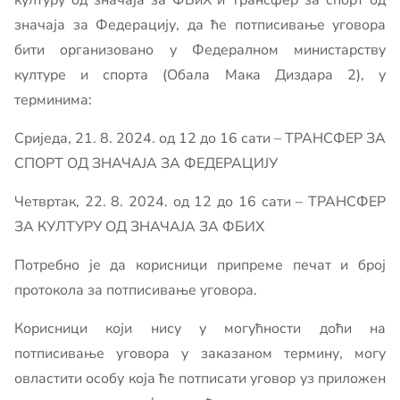
културу од значаја за ФБиХ и Трансфер за спорт од
значаја за Федерацију, да ће потписивање уговора
бити организовано у Федералном министарству
културе и спорта (Обала Мака Диздара 2), у
терминима:
Сриједа, 21. 8. 2024. од 12 до 16 сати – ТРАНСФЕР ЗА
СПОРТ ОД ЗНАЧАЈА ЗА ФЕДЕРАЦИЈУ
Четвртак, 22. 8. 2024. од 12 до 16 сати – ТРАНСФЕР
ЗА КУЛТУРУ ОД ЗНАЧАЈА ЗА ФБИХ
Потребно је да корисници припреме печат и број
протокола за потписивање уговора.
Корисници који нису у могућности доћи на
потписивање уговора у заказаном термину, могу
овластити особу која ће потписати уговор уз приложен