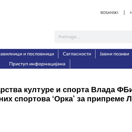
BOSANSKI
авилници и пословници
Сагласности
Јавни позиви
Приступ информацијама
рства културе и спорта Влада ФБ
них спортова ‘Орка’ за припреме 