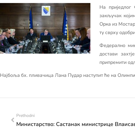
На приједлог 
закључак који
Орка из Мостар
ту сврху одобр
Федерално мин
достави захтј
припремити одл
Најбоља бх. пливачица Лана Пудар наступит ће на Олимпијс
Prethodni