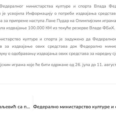
Федералног министарства културе и спорта Влада Фед
м је усвојила Информацију о потреби издвајања средста
а за припреме наступа Лане Пудар на Олимпијским играма 
ила издвајање 100.000 КМ из текуће резерве Владе ФБиХ.
истарство културе и спорта је задужено да Федерално
ев за издвајање ових средстава док Федерално минис
уку о одобравању издвајања ових средстава за наредну сј
ким играма које ће бити одржане од 26. јула до 11. август
Министарство: Састанак министрице Влаисављевић са представницима Координационог тијела Заслужних спортиста БиХ