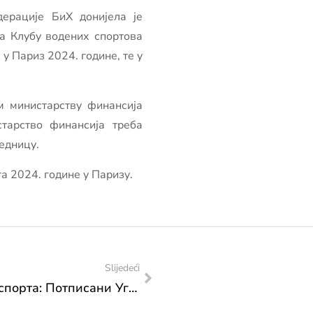
ерације БиХ донијела је
ва Клубу водених спортова
у Париз 2024. године, те у
м министарству финансија
тарство финансија треба
едницу.
а 2024. године у Паризу.
Slijedeći
Федерално министарство културе и спорта: Потписани Уговори о финансирању с корисницима интервентних средстава