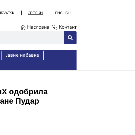
HRVATSKI
СРПСКИ
ENGLISH
Насловна
Контакт
Јавне набавке
иХ одобрила
Лане Пудар