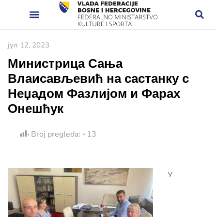
јул 12, 2023
Министрица Сања
Влаисављевић на састанку с
Неџадом Фазлијом и Фарах
Онешћук
Broj pregleda:
13
У