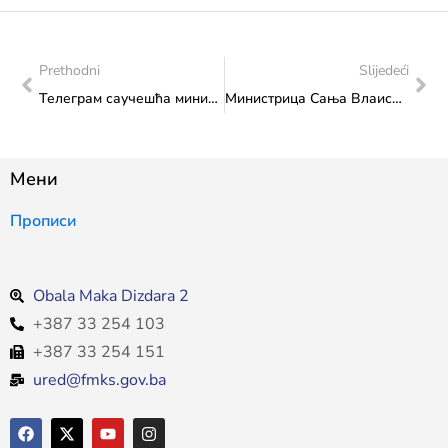
Prethodni
Slijedeći
Телеграм саучешћа министрице Сање Влаисављевић поводом смрти бх. глумца Мирсада Туке
Министрица Сања Влаисављевић с представницама Удружења филмских радника Федерације Босне и Херцеговине
Мени
Прописи
Obala Maka Dizdara 2
+387 33 254 103
+387 33 254 151
ured@fmks.gov.ba