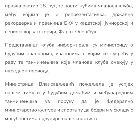
првака окитио 28. пут, те постигнућима чланова клуба,
међу којима је и репрезентативка, државна
рекордерка и првакиња БиХ у кадетској, јуниорској и
сениорској категорији, Фарах Онешћук.
Представници клуба информирали су министрицу о
будућим плановима, изазовима с којим се сусрећу у
раду те такмичењима које чланове клуба очекују у
наредном периоду.
Министрица Влаисављевић пожељела је успјех
нашем тиму и у будућим домаћим и међународним
такмичењима уз поруку да је Федерално
министарство културе и спорта ту да бодри и у складу с
могућностима подупире наше спортисте.