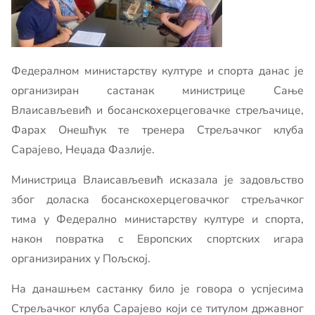
Федералном министарству културе и спорта данас је
организиран састанак министрице Сање
Влаисављевић и босанскохерцеговачке стрељачице,
Фарах Онешћук те тренера Стрељачког клуба
Сарајево, Неџада Фазлије.
Министрица Влаисављевић исказала је задовљство
због доласка босанскохерцеговачког стрељачког
тима у Федерално министарству културе и спорта,
након повратка с Европских спортских игара
организираних у Пољској.
На данашњем састанку било је говора о успјесима
Стрељачког клуба Сарајево који се титулом државног