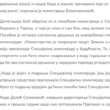
дивљење вашој и нашој Кади и вашим тренерима који су у
над вама“, поручила је министрица Влаисављевић.
Делегацији БиХ обратио се и помоћник министрице у Сект
боравио у Торину, а чији је члан и сам био, овај велики с
Посебно је истакао системска рјешења за унапређење спо
олимпијаде: „Министарство је покренуло нацрт Закона о
који препознаје Специјалну олимпијаду у будућности. То
спортисти и ви ћете имати издржавање у виду годишње нак
да ће ово системско рјешење у наредном периоду угледати 
„Када је ријеч о подршци Специјалној олимпијади, још ј
утрошка средстава препознало Специјалну олимпијаду зај
Кроз ту подршку вјерујем да ћемо помоћи тиму Специјалне 
Када Делић Селимовић, извршна директорица Специјалне 
као и прошле године када смо потписивали Протокол о са