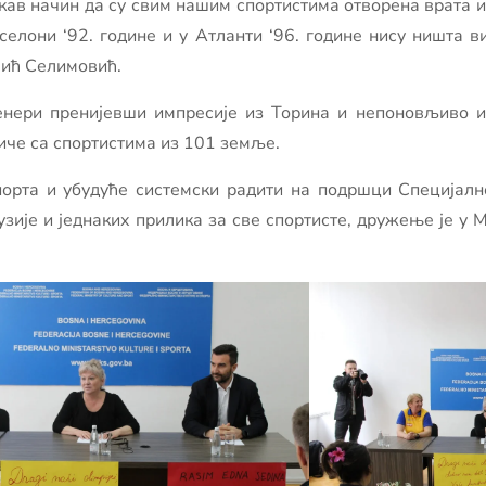
акав начин да су свим нашим спортистима отворена врата и
елони ‘92. године и у Атланти ‘96. године нису ништа в
лић Селимовић.
енери пренијевши импресије из Торина и непоновљиво ис
иче са спортистима из 101 земље.
орта и убудуће системски радити на подршци Специјално
лузије и једнаких прилика за све спортисте, дружење је у