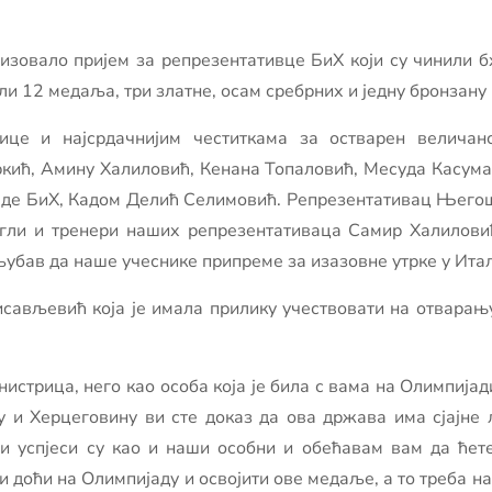
изовало пријем за репрезентативце БиХ који су чинили бх
ли 12 медаља, три златне, осам сребрних и једну бронзану
е и најсрдачнијим честиткама за остварен величанст
ркић, Амину Халиловић, Кенана Топаловић, Месуда Касум
де БиХ, Кадом Делић Селимовић. Репрезентативац Његош
игли и тренери наших репрезентативаца Самир Халилови
љубав да наше учеснике припреме за изазовне утрке у Итал
исављевић која је имала прилику учествовати на отварањ
истрица, него као особа која је била с вама на Олимпијади
у и Херцеговину ви сте доказ да ова држава има сјајне 
и успјеси су као и наши особни и обећавам вам да ћете
и доћи на Олимпијаду и освојити ове медаље, а то треба н