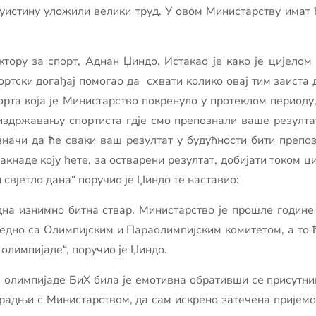
истину уложили велики труд. У овом Министарству имат ћ
ору за спорт, Аднан Џиндо. Истакао је како је цијелом 
портски догађај помогао да схвати колико овај тим заиста 
рта која је Министарство покренуло у протеклом периоду,
 издржавању спортиста гдје смо препознали ваше резулта
 значи да ће сваки ваш резултат у будућности бити препо
наде коју ћете, за остварени резултат, добијати током ц
свјетло дана“ поручио је Џиндо те наставио:
една изнимно битна ствар. Министарство је прошле године
едно са Олимпијским и Параолимпијским комитетом, а то ћ
олимпијаде“, поручио је Џиндо.
олимпијаде БиХ била је емотивна обративши се присутни
радњи с Министарством, да сам искрено затечена пријемом