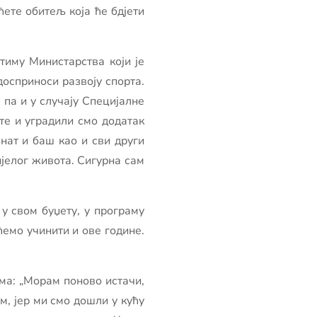
ете обитељ која ће бдјети
тиму Министарства који је
досприноси развоју спорта.
 па и у случају Специјалне
те и уградили смо додатак
знат и баш као и сви други
ијелог живота. Сигурна сам
 у свом буџету, у програму
емо учинити и ове године.
ма: „Морам поново истачи,
, јер ми смо дошли у кућу