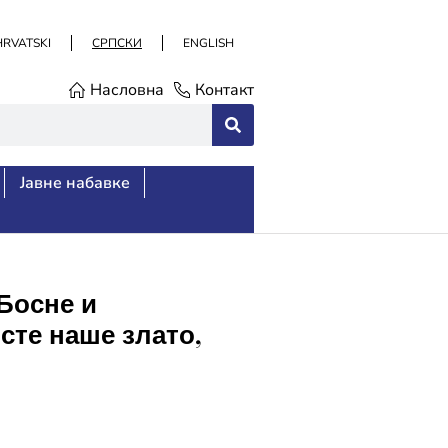
HRVATSKI
СРПСКИ
ENGLISH
Насловна
Контакт
Јавне набавке
Босне и
сте наше злато,