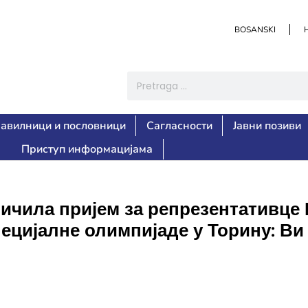
BOSANSKI
авилници и пословници
Сагласности
Јавни позиви
Приступ информацијама
чила пријем за репрезентативце 
ецијалне олимпијаде у Торину: Ви 