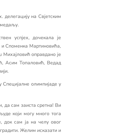
. делегацију на Свјетским
 медаљу.
вен успјех, дочекала је
а и Споменка Мартиновића,
 Михајловић оправдано је
ћ, Асим Топаловић, Ведад
ији.
у Специјалне олимпијаде у
, да сам заиста сретна! Ви
људе који могу много тога
, док сам ја на челу овог
аградити. Желим исказати и