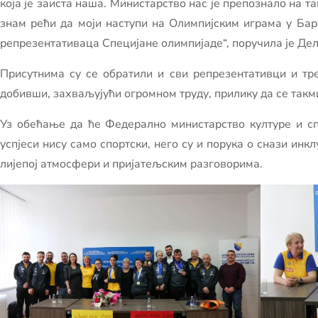
која је заиста наша. Министарство нас је препознало на т
знам рећи да моји наступи на Олимпијским играма у Барс
репрезентативаца Специјане олимпијаде“, поручила је Де
Присутнима су се обратили и сви репрезентативци и тр
добивши, захваљујући огромном труду, прилику да се такм
Уз обећање да ће Федерално министарство културе и сп
успјеси нису само спортски, него су и порука о снази инк
лијепој атмосфери и пријатељским разговорима.