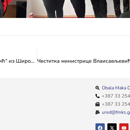
Представници Удружења „Камп Муса Карачић“ из Широког Бријега на састанку у Министарству
Obala Maka D
+387 33 254
+387 33 254
ured@fmks.g