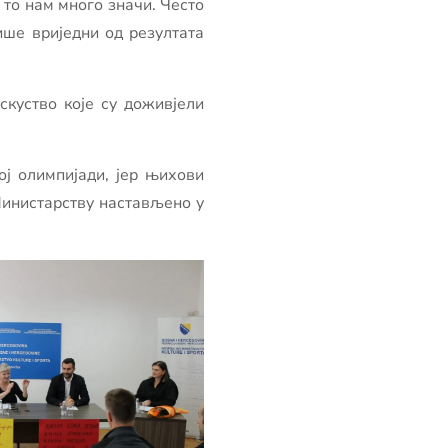
 то нам много значи. Често
ише вриједни од резултата
куство које су доживјели
ј олимпијади, јер њихови
 Министарству настављено у