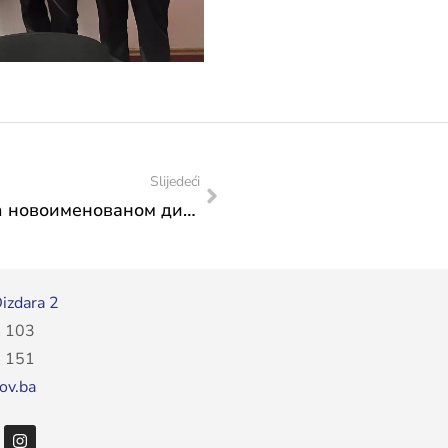
Slijedeći
Честитка министрице Влаисављевић новоименованом директору Симфонијског оркестра Мостар, Дамиру Буноза
izdara 2
 103
 151
ov.ba