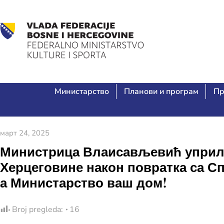
Министарство
Планови и програм
Пр
март 24, 2025
Министрица Влаисављевић уприли
Херцеговине након повратка са Сп
а Министарство ваш дом!
Broj pregleda:
16