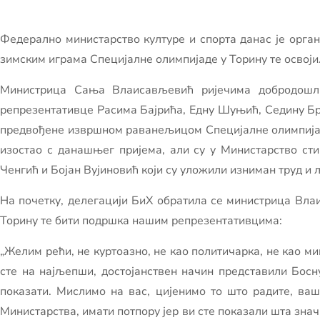
Федерално министарство културе и спорта данас је орган
зимским играма Специјалне олимпијаде у Торину те освоји
Министрица Сања Влаисављевић ријечима добродошлиц
репрезентативце Расима Бајрића, Едну Шуњић, Седину Б
предвођене извршном раванељицом Специјалне олимпија
изостао с данашњег пријема, али су у Министарство ст
Ченгић и Бојан Вујиновић који су уложили изниман труд и 
На почетку, делегацији БиХ обратила се министрица Вла
Торину те бити подршка нашим репрезентативцима:
„Желим рећи, не куртоазно, не као политичарка, не као мин
сте на најљепши, достојанствен начин представили Босн
показати. Мислимо на вас, цијенимо то што радите, ваш
Министарства, имати потпору јер ви сте показали шта знач