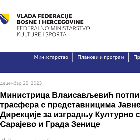
Министарство
Планови и програм
Пр
децембар 28, 2023
Министрица Влаисављевић потписа
трасфера с представницима Јавне 
Дирекције за изградњу Културно с
Сарајево и Града Зенице