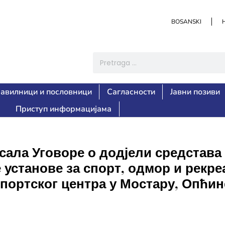
BOSANSKI
авилници и пословници
Сагласности
Јавни позиви
Приступ информацијама
ла Уговоре о додјели средстава 
установе за спорт, одмор и рекре
портског центра у Мостару, Опћин