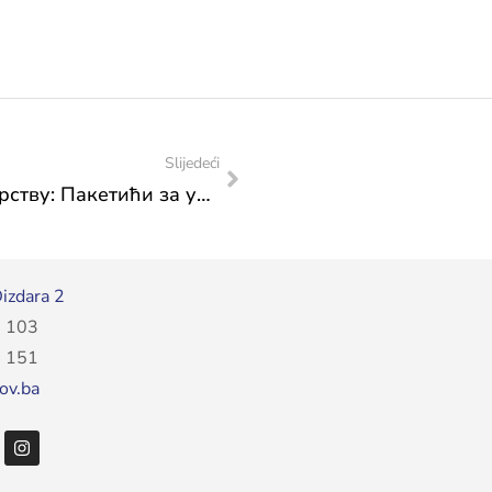
Slijedeći
Празнично расположење у Министарству: Пакетићи за упосленике и њихову дјечицу на свечаном, предновогодишњем дружењу
izdara 2
 103
 151
ov.ba