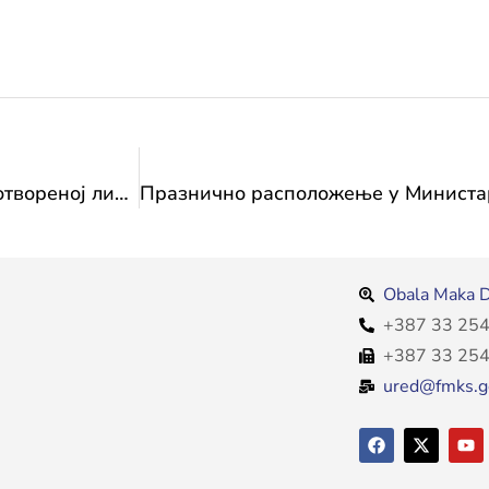
Информација о ажурираној Прелиминарној отвореној листи нематеријалног културног наслијеђа Федерације Босне и Херцеговине у 2023. години
Obala Maka D
+387 33 254
+387 33 254
ured@fmks.g