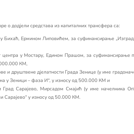
е о додјели средстава из капиталних трансфера са:
ију Бихаћ, Ермином Липовићем, за суфинансирање „Изгра
г центра у Мостару, Едином Прашом, за суфинансирање п
.000.000 КМ,
ве и друштвене дјелатности Града Зенице (у име градона
а у Зеници – фаза И“, у износу од 500.000 КМ и
 Град Сарајево, Мирсадом Смајић (у име начелника О
 Сарајево“ у износу од 50.000 КМ.