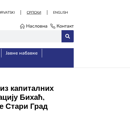
HRVATSKI
СРПСКИ
ENGLISH
Насловна
Контакт
Јавне набавке
из капиталних
ацију Бихаћ,
е Стари Град