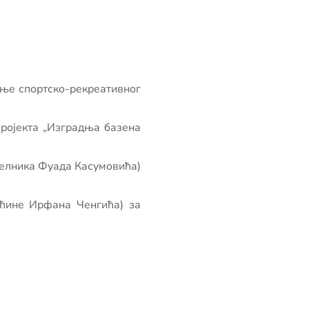
дње спортско-рекреативног
ројекта „Изградња базена
челника Фуада Касумовића)
пћине Ирфана Ченгића) за