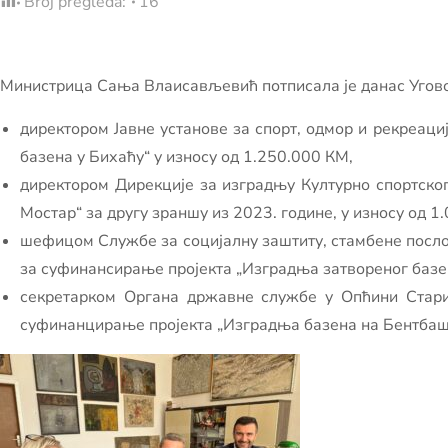
Broj pregleda:
16
Министрица Сања Влаисављевић потписала је данас Уговор
директором Јавне установе за спорт, одмор и рекреац
базена у Бихаћу“ у износу од 1.250.000 КМ,
директором Дирекције за изградњу Културно спортско
Мостар“ за другу зраншу из 2023. године, у износу од 1
шефицом Службе за социјалну заштиту, стамбене посло
за суфинансирање пројекта „Изградња затвореног базен
секретарком Органа државне службе у Опћини Стари
суфинанцирање пројекта „Изградња базена на Бентбаши