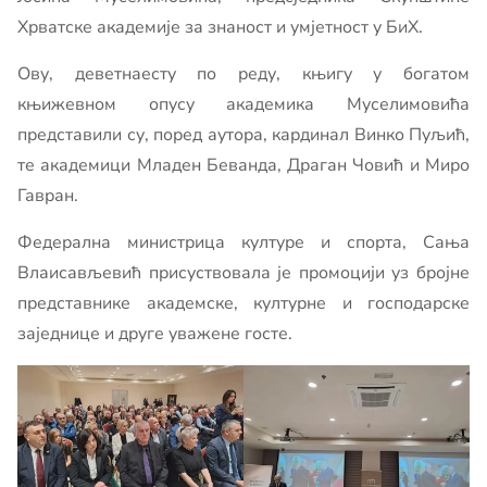
Хрватске академије за знаност и умјетност у БиХ.
Ову, деветнаесту по реду, књигу у богатом
књижевном опусу академика Муселимовића
представили су, поред аутора, кардинал Винко Пуљић,
те академици Младен Беванда, Драган Човић и Миро
Гавран.
Федерална министрица културе и спорта, Сања
Влаисављевић присуствовала је промоцији уз бројне
представнике академске, културне и господарске
заједнице и друге уважене госте.