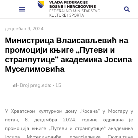
децембар 9, 2024
Министрица Влаисављевић на
промоцији књиге „Путеви и
странпутице“ академика Јосипа
Муселимовића
Broj pregleda:
15
У Хрватском културном дому „Косача“ у Мостару у
петак, 6. децембра 2024. године одржана је
промоција књиге „Путеви и странпутице“ академика
Јосипа Муселимовића, предсједника Скупштине