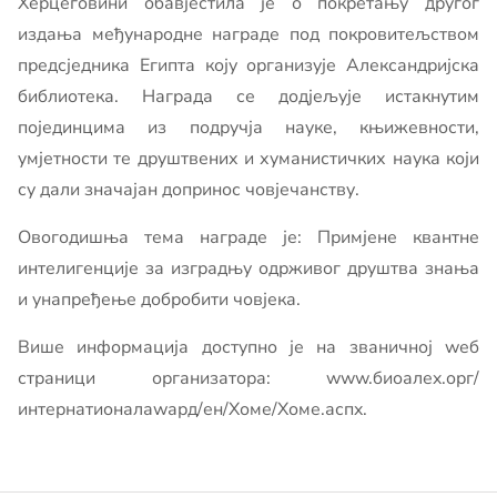
Херцеговини обавјестила је о покретању другог
издања међународне награде под покровитељством
предсједника Египта коју организује Александријска
библиотека. Награда се додјељује истакнутим
појединцима из подручја науке, књижевности,
умјетности те друштвених и хуманистичких наука који
су дали значајан допринос човјечанству.
Овогодишња тема награде је: Примјене квантне
интелигенције за изградњу одрживог друштва знања
и унапређење добробити човјека.
Више информација доступно је на званичној wеб
страници организатора: www.биоалеx.орг/
интернатионалаwард/ен/Хоме/Хоме.аспx.