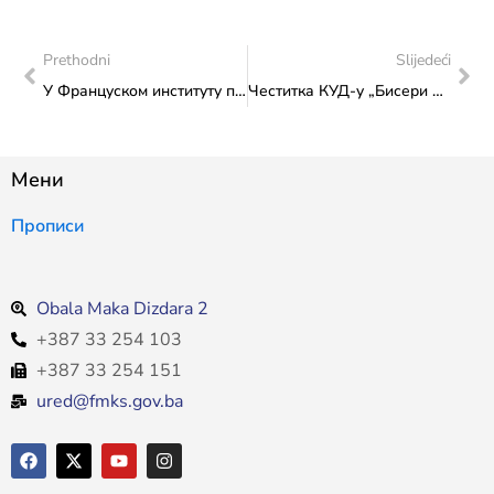
Prethodni
Slijedeći
У Француском институту представљен „Дигитални путујући музеј за Балкан“
Честитка КУД-у „Бисери Бјелашнице“ поводом одржавања Међународног фестивала фолклора „Бјелашничке стазе 2026”
Мени
Прописи
Obala Maka Dizdara 2
+387 33 254 103
+387 33 254 151
ured@fmks.gov.ba