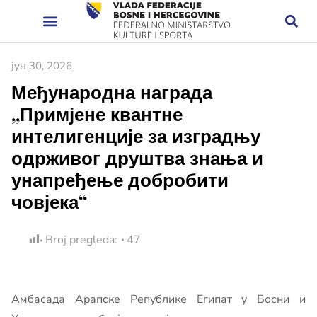
јун 30, 2026
Међународна награда
„Примјене квантне
интелигенције за изградњу
одрживог друштва знања и
унапређење добробити
човјека“
Broj pregleda:
47
Амбасада Арапске Републике Египат у Босни и