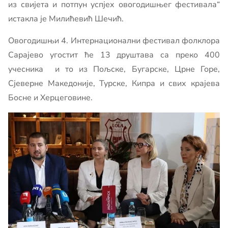
из свијета и потпун успјех овогодишњег фестивала“
истакла је Милићевић Шечић.
Овогодишњи 4. Интернационални фестивал фолклора
Сарајево угостит ће 13 друштава са преко 400
учесника и то из Пољске, Бугарске, Црне Горе,
Сјеверне Македоније, Турске, Кипра и свих крајева
Босне и Херцеговине.