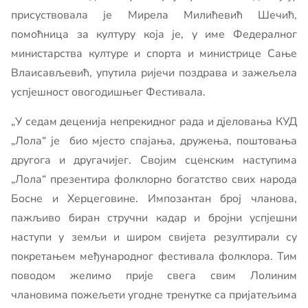
присуствовала је Мирела Милићевић Шечић,
помоћница за културу која је, у име Федералног
министарства културе и спорта и министрице Сање
Влаисављевић, упутила ријечи поздрава и зажељела
успјешност овогодишњег Фестивала.
„У седам деценија непрекидног рада и дјеловања КУД
„Лола“ је био мјесто спајања, дружења, поштовања
другога и другачијег. Својим сценским наступима
„Лола“ презентира фолклорно богатство свих народа
Босне и Херцеговине. Импозантан број чланова,
пажљиво биран стручни кадар и бројни успјешни
наступи у земљи и широм свијета резултирали су
покретањем међународног фестивала фолклора. Тим
поводом желимо прије свега свим Лолиним
члановима пожељети угодне тренутке са пријатељима