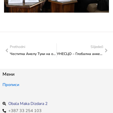
Prethodni
Slijedeći
Честитка Амелу Туки на освојеној бронзаној медаљи на Балканском атлетском сениорском првенству у грчком Волосу
УНЕСЦО – Глобална анкета о женама, култури и ванредним ситуацијама
Мени
Прописи
Obala Maka Dizdara 2
+387 33 254 103