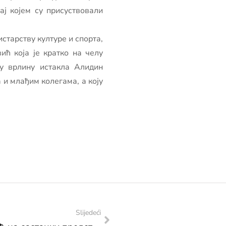
ај којем су присуствовали
тарству културе и спорта,
ћ која је кратко на челу
ну врлину истакла Алидин
а и млађим колегама, а коју
Slijedeći