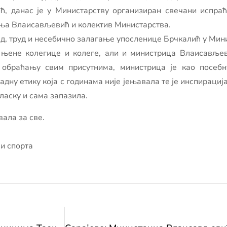
ћ, данас је у Министарству организиран свечани испраћ
ња Влаисављевић и колектив Министарства.
, труд и несебично залагање упосленице Брчкалић у Минис
 њене колегице и колеге, али и министрица Влаисављеви
У обраћању свим присутнима, министрица је као посеб
адну етику која с годинама није јењавала те је инспирациј
ласку и сама запазила.
вала за све.
и спорта