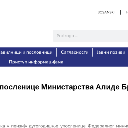
BOSANSKI
авилници и пословници
Сагласности
Јавни позиви
Приступ информацијама
 упосленице Министарства Алиде 
ка у пензију дугогодишње упосленице Федералног минист