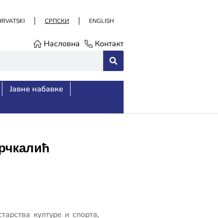
HRVATSKI
СРПСКИ
ENGLISH
Насловна
Контакт
Јавне набавке
Брчкалић
арства културе и спорта,