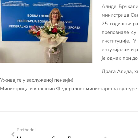
Алиде Брчкали
министрица Са
25-годишњи рад
препознале су
институције. 
ентузијазам и р
је одмах при до
Драга Алида, х
Уживајте у заслуженој пензији!
Министрица и колектив Федералног министарства културе 
Prethodni