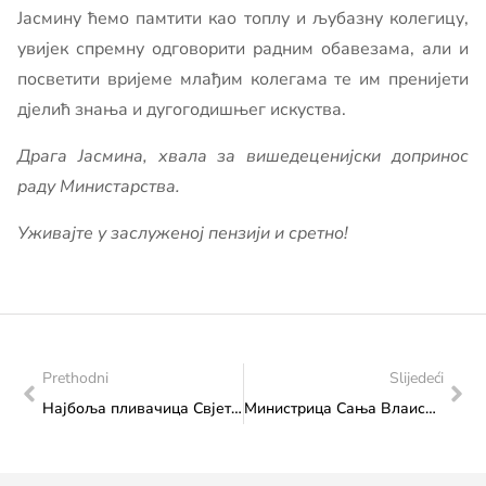
Јасмину ћемо памтити као топлу и љубазну колегицу,
увијек спремну одговорити радним обавезама, али и
посветити вријеме млађим колегама те им пренијети
дјелић знања и дугогодишњег искуства.
Драга Јасмина, хвала за вишедеценијски допринос
раду Министарства.
Уживајте у заслуженој пензији и сретно!
Prethodni
Slijedeći
Најбоља пливачица Свјетског јуниорског првенства: Наша Лана опет сија!
Министрица Сања Влаисављевић на састанку са редитељицом Јасмилом Жбанић након свјетске премијере серије „Знам како дишеш“ на Филмском фестивалу у Венецији