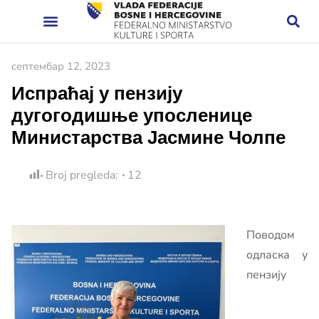
септембар 12, 2023
Испраћај у пензију
дугогодишње упосленице
Министарства Јасмине Чолпе
Broj pregleda:
12
Поводом
одласка у
пензију