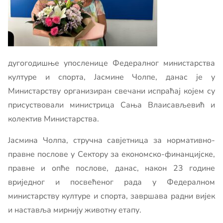
дугогодишње упосленице Федералног министарства
културе и спорта, Јасмине Чолпе, данас је у
Министарству организиран свечани испраћај којем су
присуствовали министрица Сања Влаисављевић и
колектив Министарства.
Јасмина Чолпа, стручна савјетница за нормативно-
правне послове у Сектору за економско-финанцијске,
правне и опће послове, данас, након 23 године
вриједног и посвећеног рада у Федералном
министарству културе и спорта, завршава радни вијек
и наставља мирнију животну етапу.