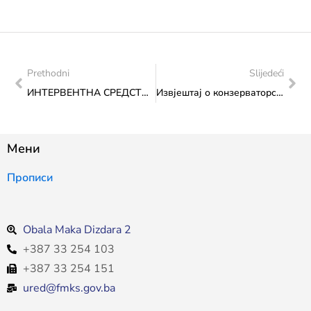
Prethodni
Slijedeći
ИНТЕРВЕНТНА СРЕДСТВА: Формално-правно неисправне апликације до 16. 10. 2024. године
Извјештај о конзерваторско-рестаураторским радовима на објекту “Госпођицина кућа” у Сарајеву
Мени
Прописи
Obala Maka Dizdara 2
+387 33 254 103
+387 33 254 151
ured@fmks.gov.ba