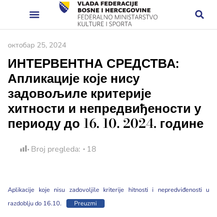
октобар 25, 2024
ИНТЕРВЕНТНА СРЕДСТВА:
Апликације које нису
задовољиле критерије
хитности и непредвиђености у
периоду до 16. 10. 2024. године
Broj pregleda:
18
Aplikacije koje nisu zadovoljile kriterije hitnosti i nepredviđenosti u
razdoblju do 16.10.
Preuzmi