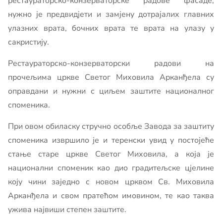
рестаураторско-конзерваторске радове фасаде,
нужно је предвидјети и замјену дотрајалих главних
улазних врата, бочних врата те врата на улазу у
сакристију.
Рестаураторско-конзерваторски радови на
прочељима цркве Светог Миховила Арканђела су
оправдани и нужни с циљем заштите националног
споменика.
При овом обиласку стручно особље Завода за заштиту
споменика извршило је и теренски увид у постојеће
стање старе цркве Светог Миховила, а која је
национални споменик као дио градитељске цјелине
коју чини заједно с новом црквом Св. Миховила
Арканђела и свом пратећом имовином, те као таква
ужива највиши степен заштите.