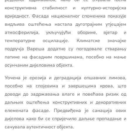
конструктивна стабилност и културно-историјска
вриједност. Фасада националног споменика показује
видљива оштећења настала дуготрајним утјецајем
атмосферилија, укључујући оборине, вјетар и
температурне осцилације. Климатске значајке
подручја Вареша додатно су погодовале стварању
патине на фасадним површинама, посебно на мање
осунчаним дијеловима објекта.
Уочена је ерозија и деградација опшавних лимова,
посебно на спојевима и завршецима крова, што
доводи до задржавања влаге и повећава ризик од
даљњих оштећења конструктивних и декоративних
елемената фасаде. Предвиђена је санација ових
дијелова како би се спријечило даљње пропадање и
сачувала аутентичност објекта.