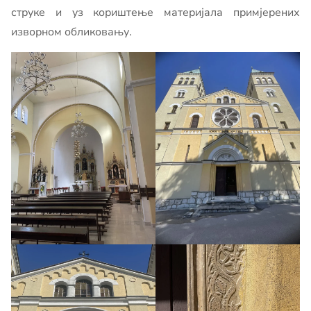
струке и уз кориштење материјала примјерених
изворном обликовању.