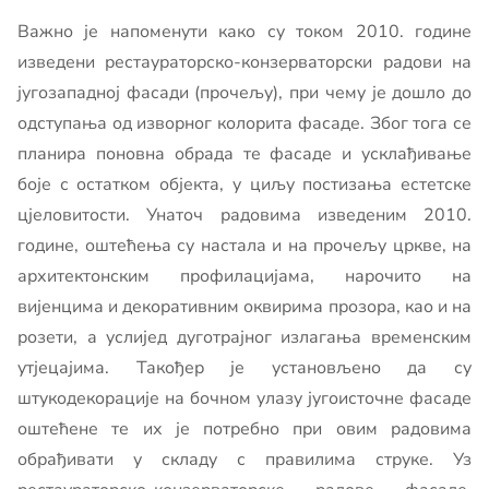
Важно је напоменути како су током 2010. године
изведени рестаураторско-конзерваторски радови на
југозападној фасади (прочељу), при чему је дошло до
одступања од изворног колорита фасаде. Због тога се
планира поновна обрада те фасаде и усклађивање
боје с остатком објекта, у циљу постизања естетске
цјеловитости. Унаточ радовима изведеним 2010.
године, оштећења су настала и на прочељу цркве, на
архитектонским профилацијама, нарочито на
вијенцима и декоративним оквирима прозора, као и на
розети, а услијед дуготрајног излагања временским
утјецајима. Такођер је установљено да су
штукодекорације на бочном улазу југоисточне фасаде
оштећене те их је потребно при овим радовима
обрађивати у складу с правилима струке. Уз