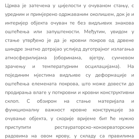
Црква је затечена у цијелости у очуваном стању, с
уредним и примјерено одржаваним околишем, док је и
интеријер објекта очуван те без видљивих знакова
оштећења или запуштености. Међутим, увидом у
стање утврђено је да је кровни покров од дрвене
шиндре знатно дотрајао услијед дуготрајног излагања
атмосферилијама (оборинама, вјетру, сунчевом
зрачењу и температурним осцилацијама). На
појединим мјестима видљиве су деформације и
оштећења елемената покрова, што може довести до
продирања влаге у поткровни и кровни конструктивни
склоп. С обзиром на стање материјала и
функционалну важност кровне конструкције за
очување објекта, у скорије вријеме бит ће нужно
приступити рестаураторско-конзерваторским
радовима на овом крову, у складу са правилима