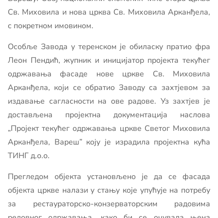
Св. Миховила и нова црква Св. Миховила Арканђела,
с покретном имовином.
Особље Завода у теренском је обиласку пратио фра
Леон Пендић, жупник и иницијатор пројекта текућег
одржавања фасаде нове цркве Св. Миховила
Арканђела, који се обратио Заводу са захтјевом за
издавање сагласности на ове радове. Уз захтјев је
достављена пројектна документација наслова
„Пројект текућег одржавања цркве Светог Миховила
Арканђела, Вареш” коју је израдила пројектна кућа
ТИНГ д.о.о.
Прегледом објекта установљено је да се фасада
објекта цркве налази у стању које упућује на потребу
за рестаураторско-конзерваторским радовима
редовног одржавања, како би се очувала њена