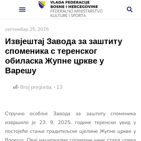
септембар 25, 2025
Извјештај Завода за заштиту
споменика с теренског
обиласка Жупне цркве у
Варешу
Broj pregleda:
13
Стручно особље Завода за заштиту споменика
извршило је 23. 9. 2025. године теренски увид у
постојеће стање градитељске цјелине Жупне цркве у
Варешу. Овај национални споменик чине стара црква