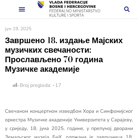
јун 19, 2025
Завршено 18. издање Мајских
музичких свечаности:
Прослављено 70 година
Музичке академије
Broj pregleda:
17
Свечаном концертном изведбом Хора и Симфонијског
оркестра Музичке академије Универзитета у Сарајеву,
у сриједу, 18. јуна 2025. године, у препуној дворани
Земаљског музеја БиХ, одржана је завршница 18.