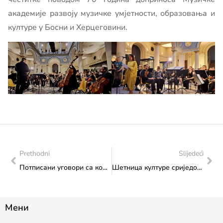
академије развоју музичке умјетности, образовања и
културе у Босни и Херцеговини.
Prethodni
Slijedeći
Потписани уговори са корисницима средстава по Јавном позиву за расподјелу дијела прихода остварених на основу накнада за приређивање игара на срећу
Шетница културе сриједом: сусрет са заједницом без баријера
Мени