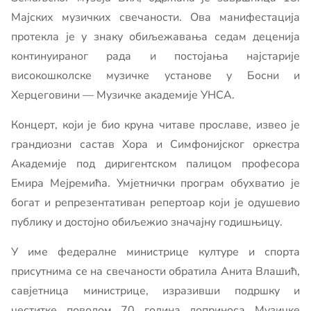
Мајских музичких свечаности. Ова манифестација
протекла је у знаку обиљежавања седам деценија
континуираног рада и постојања најстарије
високошколске музичке установе у Босни и
Херцеговини — Музичке академије УНСА.
Концерт, који је био круна читаве прославе, извео је
грандиозни састав Хора и Симфонијског оркестра
Академије под диригентском палицом професора
Емира Мејремића. Умјетнички програм обухватио је
богат и репрезентативан репертоар који је одушевио
публику и достојно обиљежио значајну годишњицу.
У име федералне министрице културе и спорта
присутнима се на свечаности обратила Анита Влашић,
савјетница министрице, изразивши подршку и
честитке поводом 70 година доприноса Музичке