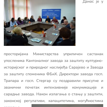
Данас је у
просторијама Министарства уприличен састанак
упосленика Кантоналног завода за заштиту културно-
историјског и природног наслијеђа Сарајево и Завода
за заштиту споменика ФБиХ. Директори завода госп.
Трапара и госп. Стергар су поздравили присутне и
званични почетак интензивније комуникације и
сарадње завода. Након излагања о стању у заштити,
законској регулативи,
капацитетима, могућностима