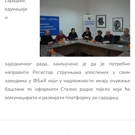
сарадње,
едукације
и
заједничког рада, закључено је да је потребно
направити Регистар стручњака упослених у свим
заводима у ФБиХ који у надлежности имају очување
баштине те оформити Стално радно тијело које ће
комуницирати и развијати платформу за сарадњу.