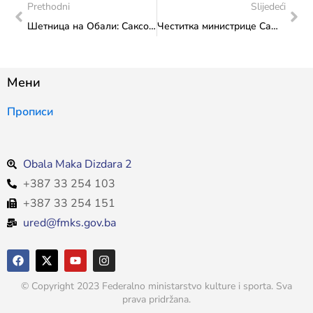
Prethodni
Slijedeći
Шетница на Обали: Саксофонист Мирза Сијерчић наступио у програму обиљежавања Дана европског наслијеђа
Честитка министрице Сање Влаисављевић поводом великог јеврејског благдана Хануке
Мени
Прописи
Obala Maka Dizdara 2
+387 33 254 103
+387 33 254 151
ured@fmks.gov.ba
© Copyright 2023 Federalno ministarstvo kulture i sporta. Sva
prava pridržana.