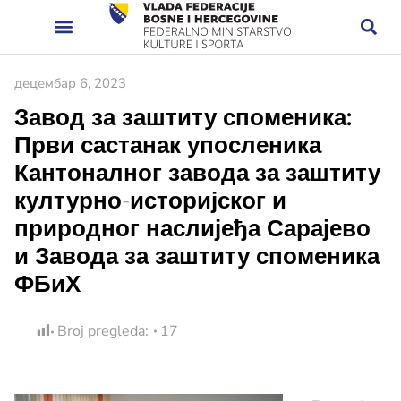
децембар 6, 2023
Завод за заштиту споменика:
Први састанак упосленика
Кантоналног завода за заштиту
културно-историјског и
природног наслијеђа Сарајево
и Завода за заштиту споменика
ФБиХ
Broj pregleda:
17