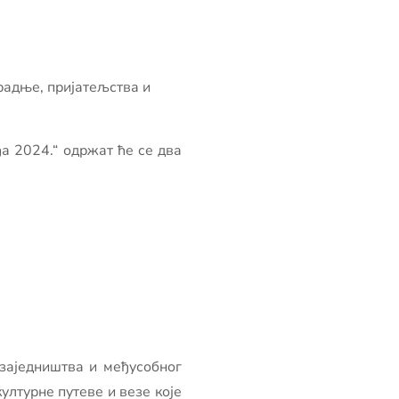
радње, пријатељства и
а 2024.“ одржат ће се два
 заједништва и међусобног
ултурне путеве и везе које