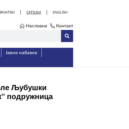
HRVATSKI
СРПСКИ
ENGLISH
Насловна
Контакт
Јавне набавке
коле Љубушки
ак“ подружница