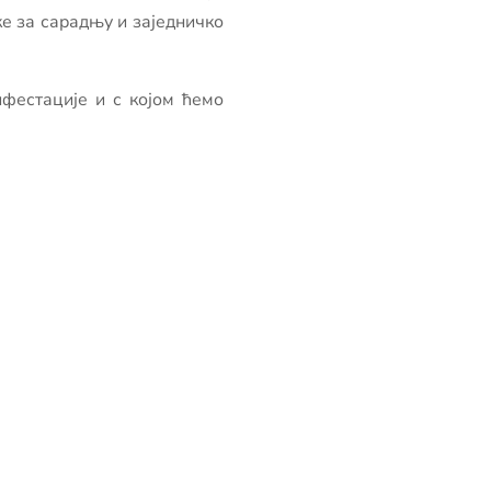
ке за сарадњу и заједничко
ифестације и с којом ћемо