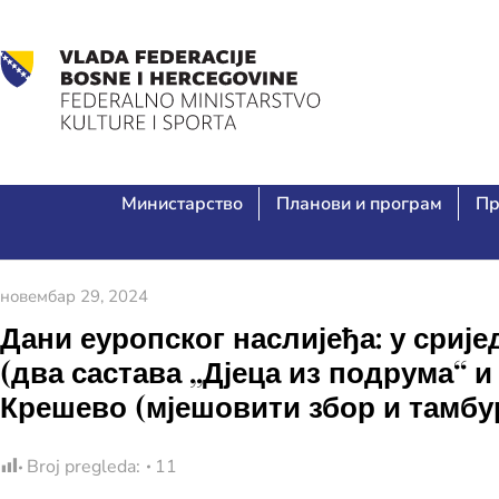
Министарство
Планови и програм
Пр
новембар 29, 2024
Дани еуропског наслијеђа: у срије
(два састава „Дјеца из подрума“
Крешево (мјешовити збор и тамбу
Broj pregleda:
11