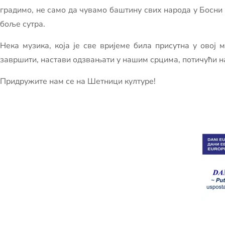
градимо, не само да чувамо баштину свих народа у Босни
боље сутра.
Нека музика, која је све вријеме била присутна у ово
завршити, настави одзвањати у нашим срцима, потичући на
Придружите нам се на Шетници културе!