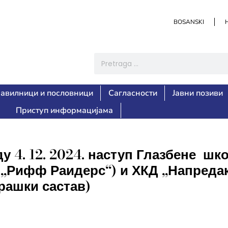
BOSANSKI
авилници и пословници
Сагласности
Јавни позиви
Приступ информацијама
ду 4. 12. 2024. наступ Глазбене ш
 и „Рифф Раидерс“) и ХКД „Напред
рашки састав)