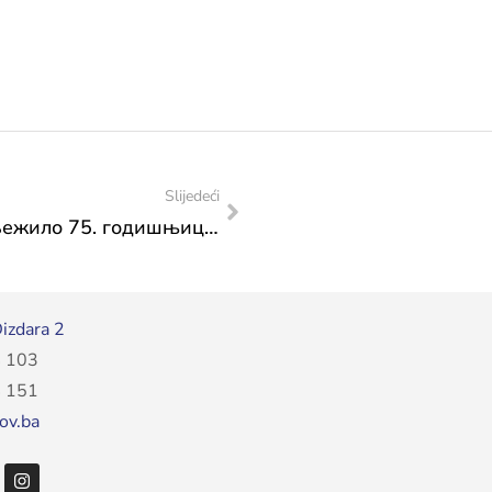
Slijedeći
Народно позориште у Мостару обиљежило 75. годишњицу оснивања
izdara 2
 103
 151
ov.ba