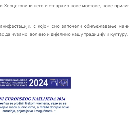
 и Херцеговини него и стварамо нове мостове, нове прили
ј манифестацији, с којом смо започели обиљежавање ман
с да чувамо, волимо и дијелимо нашу традицију и културу.