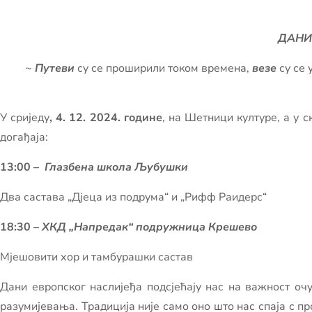
ДАНИ
~
Путеви
су се проширили током времена,
везе
су се
У сриједу
, 4. 12. 2024. године
, на Шетници културе, а у 
догађаја:
13:00 –
Глазбена школа Љубушки
Два састава „Дјеца из подрума“ и „Рифф Раидерс“
18:30 –
ХКД „Напредак“ подружница Крешево
Мјешовити хор и тамбурашки састав
Дани европског наслијеђа подсјећају нас на важност оч
разумијевања. Традиција није само оно што нас спаја с пр