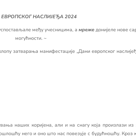
 ЕВРОПСКОГ НАСЛИЈЕЂА 2024
 успостављале међу учесницима, а
мреже
донијеле нове са
могућности. ~
склопу затварања манифестације „Дани европског наслијеђ
увања наших коријена, али и на снагу која произлази из
ошлошћу него и оно што нас повезује с будућношћу. Кроз к