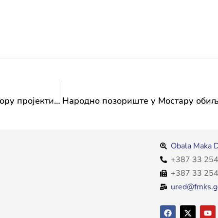
Резултати поновљеног Јавног позива за потпору пројектима националних мањина
Obala Maka D
+387 33 254
+387 33 254
ured@fmks.g