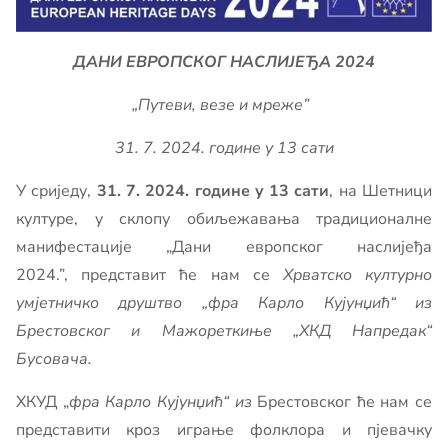
ДАНИ ЕВРОПСКОГ НАСЛИЈЕЂА 2024
„Путеви, везе и мреже”
31. 7. 2024. године у 13 сати
У сриједу,
31. 7. 2024. године у 13 сати
, на Шетници
културе, у склопу обиљежавања традиционалне
манифестације „Дани европског наслијеђа
2024.”, представит ће нам се
Хрватско културно
умјетничко друштво „фра Карло Кујунџић“ из
Брестовског и Мажореткиње „ХКД Напредак“
Бусовача.
ХКУД „
фра Карло Кујунџић“ из
Брестовског ће нам се
представити кроз играње фолклора и пјевачку