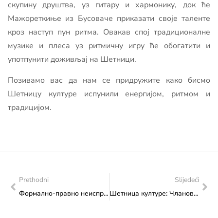
скупину друштва, уз гитару и хармонику, док ће
Мажореткиње из Бусоваче приказати своје таленте
кроз наступ пун ритма. Овакав спој традиционалне
музике и плеса уз ритмичну игру ће обогатити и
употпунити доживљај на Шетници.
Позивамо вас да нам се придружите како бисмо
Шетницу културе испунили енергијом, ритмом и
традицијом.
Prethodni
Slijedeći
Формално-правно неисправне пријаве за Јавни позив – Трансфер за институције науке и културе од значаја за Босну и Херцеговину 2024
Шетница културе: Чланови Хрватског културно-умјетничког друштва “Фра Карло Кујунџић” Брестовско и мажореткиње Хрватског културног друштва “Напредак” Бусовача наступили у програму Дана европског наслијеђа