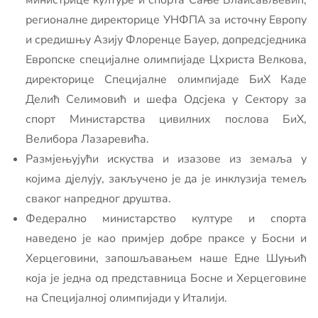
министрице културе и спорта Сање Влаисављевић,
регионалне директорице УНФПА за источну Европу
и средишњу Азију Флоренце Бауер, допредсједника
Европске специјалне олимпијаде Цхриста Велкова,
директорице Специјалне олимпијаде БиХ Каде
Делић Селимовић и шефа Одсјека у Сектору за
спорт Министарства цивилних послова БиХ,
Велибора Лазаревића.
Размјењујући искуства и изазове из земаља у
којима дјелују, закључено је да је инклузија темељ
сваког напредног друштва.
Федерално министарство културе и спорта
наведено је као примјер добре праксе у Босни и
Херцеговини, запошљавањем наше Едне Шуњић
која је једна од представница Босне и Херцеговине
на Специјалној олимпијади у Италији.