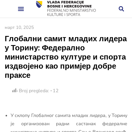
март 10, 2025
Глобални самит младих лидера
у Торину: Федерално
министарство културе и спорта
издвојено као примјер добре
праксе
Broj pregleda:
12
У склопу Глобалног самита младих лидера, у Торину
је организован радни састанак федералне