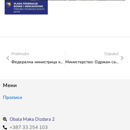
Prethodni
Slijedeći
Федерална министрица културе и спорта Сања Влаисављевић на свечаном отворењу Свјетских зимских игара специјалне олимпијаде
Министарство: Одржан састанак са др.сц. Амилом Смајовић ликовном умјетницом и ауторицом књиге “Дух босанског ћилима”
Мени
Прописи
Obala Maka Dizdara 2
+387 33 254 103