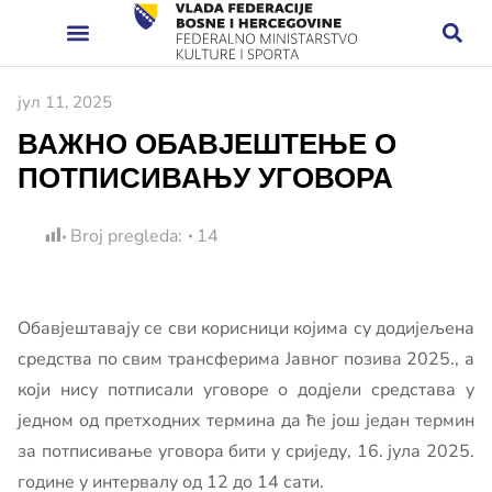
јул 11, 2025
ВАЖНО ОБАВЈЕШТЕЊЕ О
ПОТПИСИВАЊУ УГОВОРА
Broj pregleda:
14
Обавјештавају се сви корисници којима су додијељена
средства по свим трансферима Јавног позива 2025., а
који нису потписали уговоре о додјели средстава у
једном од претходних термина да ће још један термин
за потписивање уговора бити у сриједу, 16. јула 2025.
године у интервалу од 12 до 14 сати.