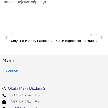
апликацијског обрасца.
Prethodni
Slijedeći
Одлука о избору најповољнијег понуђача
“Дани европског наслијеђа 2025”, 16. 7. 2025.: Купрес у Сарајеву и концерт бенда Домине
Мени
Прописи
Obala Maka Dizdara 2
+387 33 254 103
+387 33 254 151