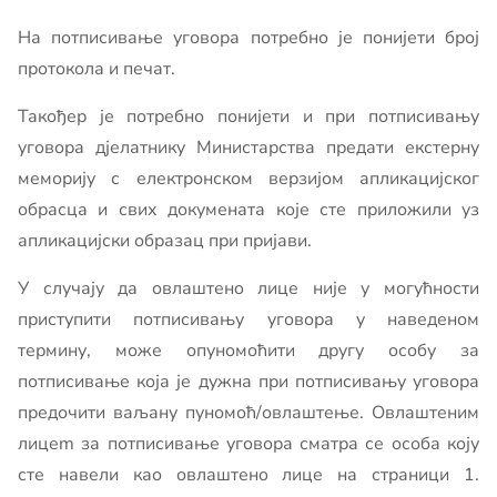
На потписивање уговора потребно је понијети број
протокола и печат.
Такођер је потребно понијети и при потписивању
уговора дјелатнику Министарства предати екстерну
меморију с електронском верзијом апликацијског
обрасца и свих докумената које сте приложили уз
апликацијски образац при пријави.
У случају да овлаштенo лице није у могућности
приступити потписивању уговора у наведеном
термину, може опуномоћити другу особу за
потписивање која је дужна при потписивању уговора
предочити ваљану пуномоћ/овлаштење. Овлаштеним
лицеm за потписивање уговора сматра се особа коју
сте навели као овлаштенo лице на страници 1.