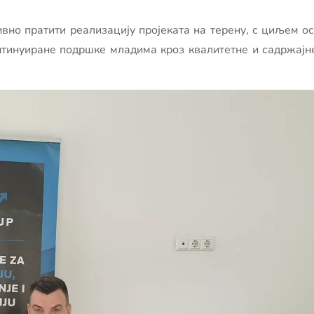
вно пратити реализацију пројеката на терену, с циљем о
нтинуиране подршке младима кроз квалитетне и садржајн