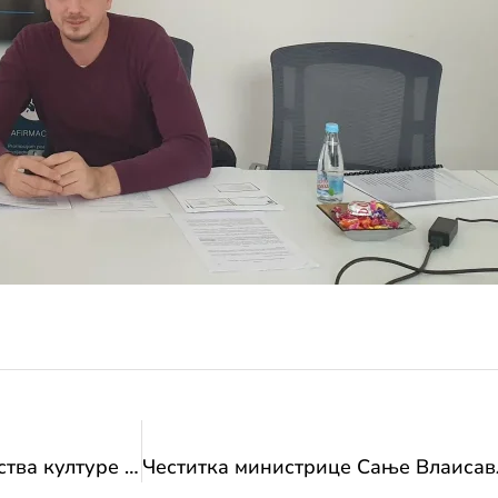
Акциони план посјета Федералног министарства културе и спорта: Реализована посјета Удружењу “Бери се”