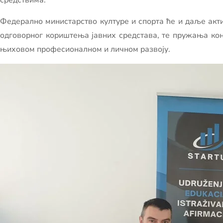
средствима.
Федерално министарство културе и спорта ће и даље акти
одговорног кориштења јавних средстава, те пружања ко
њиховом професионалном и личном развоју.