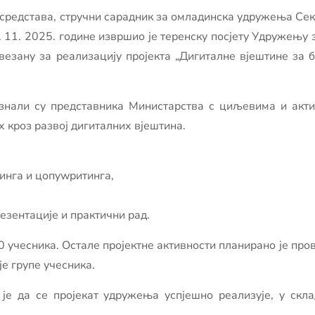
 средстава, стручни сарадник за омладинска удружења Се
. 11. 2025. године извршио је теренску посјету Удружењу
везану за реализацију пројекта „Дигиталне вјештине за б
знали су представника Министарства с циљевима и актив
кроз развој дигиталних вјештина.
тинга и цопywритинга,
езентације и практични рад.
50 учесника. Остале пројектне активности планирано је про
е групе учесника.
 је да се пројекат удружења успјешно реализује, у скл