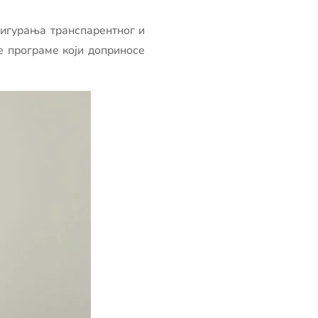
сигурања транспарентног и
е програме који доприносе