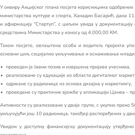
У оквиру Акцијског плана посјета корисницима одобрених
министарства културе и спорта, Ханадин Басарић, дана 11
и афирмацију “Стартуп”, с циљем увида у документацију 
средствима Министарства у износу од 4.000,00 КМ.
Током посјете, овлаштена особа и водитељ пројекта упо
основни циљ социјално укључивање и оснаживање младих 
проведен је Јавни позив и извршена пријава учесника,
реализоване су едукације из области дигиталног марке
одржане су радионице из основа дизајна у маркетингу,
проведене су практичне вјежбе у апликацији Цанва – пр
Активности су реализоване у двије групе, с укупно преко 
укључујући још 10 радионица, такођер распоређених у двиј
Увидом у доступну финансијску документацију утврђено