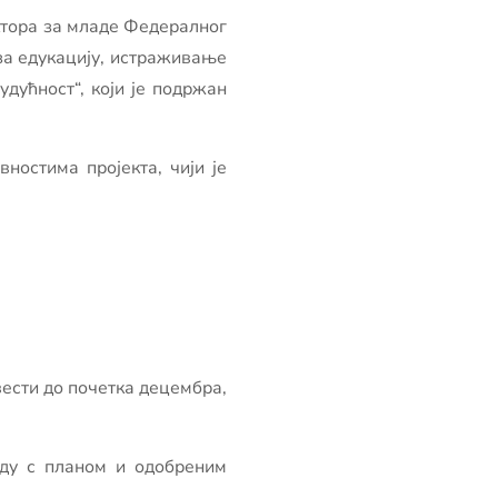
ктора за младе Федералног
 за едукацију, истраживање
удућност“, који је подржан
ностима пројекта, чији је
вести до почетка децембра,
аду с планом и одобреним