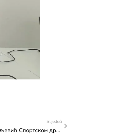
Slijedeći
Честитка министрице Сање Влаисављевић Спортском друштву инвалидних особа „Неретва“ Мостар