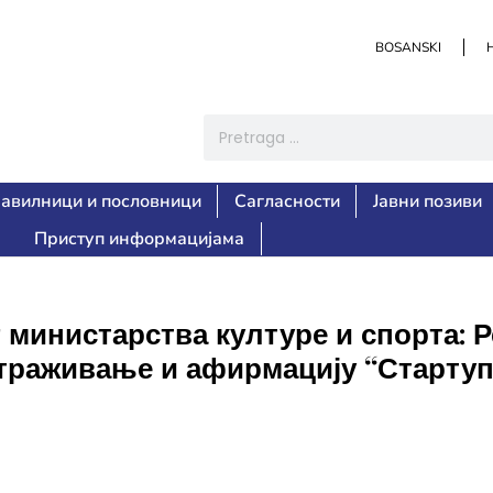
BOSANSKI
авилници и пословници
Сагласности
Јавни позиви
Приступ информацијама
 министарства културе и спорта: 
страживање и афирмацију “Стартуп