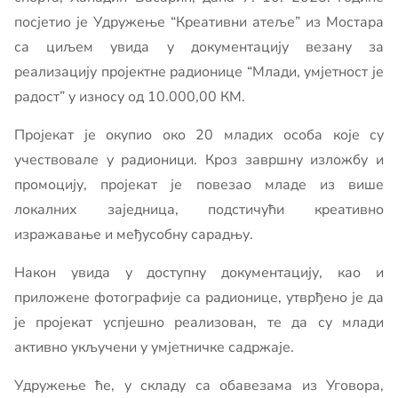
посјетио је Удружење “Креативни атеље” из Мостара
са циљем увида у документацију везану за
реализацију пројектне радионице “Млади, умјетност је
радост” у износу од 10.000,00 КМ.
Пројекат је окупио око 20 младих особа које су
учествовале у радионици. Кроз завршну изложбу и
промоцију, пројекат је повезао младе из више
локалних заједница, подстичући креативно
изражавање и међусобну сарадњу.
Након увида у доступну документацију, као и
приложене фотографије са радионице, утврђено је да
је пројекат успјешно реализован, те да су млади
активно укључени у умјетничке садржаје.
Удружење ће, у складу са обавезама из Уговора,