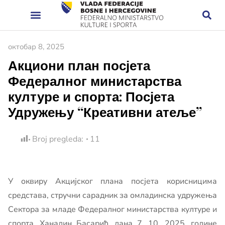
октобар 8, 2025
Акциони план посјета
Федералног министарства
културе и спорта: Посјета
Удружењу “Креативни атеље”
Broj pregleda:
11
У оквиру Акцијског плана посјета корисницима
средстава, стручни сарадник за омладинска удружења
Сектора за младе Федералног министарства културе и
спорта, Ханадин Басарић, дана 7. 10. 2025. године