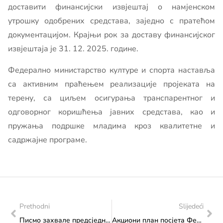
доставити финансијски извјештај о намјенском
утрошку одобрених средстава, заједно с пратећом
документацијом. Крајњи рок за доставу финансијског
извјештаја је 31. 12. 2025. године.
Федерално министарство културе и спорта наставља
са активним праћењем реализације пројеката на
терену, са циљем осигурања транспарентног и
одговорног коришћења јавних средстава, као и
пружања подршке младима кроз квалитетне и
садржајне програме.
Prethodni
Slijedeći
Писмо захвале предсједника и директора Специјалне олимпијаде за Европу и Евроазију, Давида Евангелисте министрици Влаисављевић
Акциони план посјета Федералног министарства културе и спорта: Посјета Матици хрватској Мостар