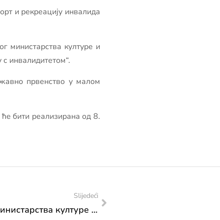
порт и рекреацију инвалида
г министарства културе и
у с инвалидитетом“.
ржавно првенство у малом
 ће бити реализирана од 8.
Slijedeći
Акциони план посјета Федералног министарства културе и спорта: посјета Опшини Жепче