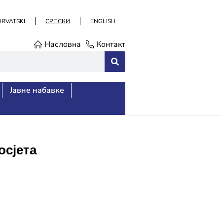
HRVATSKI
СРПСКИ
ENGLISH
Насловна
Контакт
Јавне набавке
осјета