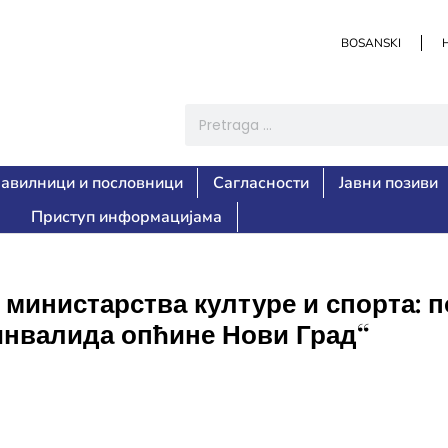
BOSANSKI
авилници и пословници
Сагласности
Јавни позиви
Приступ информацијама
министарства културе и спорта: п
 инвалида опћине Нови Град“