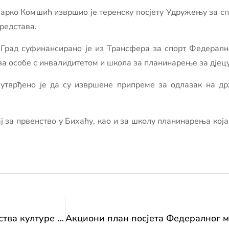
 Марко Комшић извршио је теренску посјету Удружењу за с
редстава.
Град суфинансирано је из Трансфера за спорт Федерално
за особе с инвалидитетом и школа за планинарење за дјец
 утврђено је да су извршене припреме за одлазак на д
ј за првенство у Бихаћу, као и за школу планинарења која
Акциони план посјета Федералног министарства културе и спорта: посјета „Удружењу пливачког клуба Нови Град“