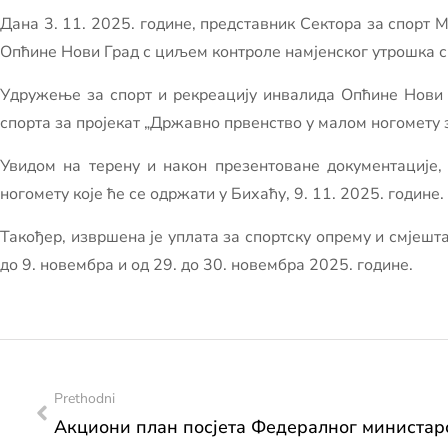
Дана 3. 11. 2025. године, представник Сектора за спорт
Опћине Нови Град с циљем контроле намјенског утрошка с
Удружење за спорт и рекреацију инвалида Опћине Нови 
спорта за пројекат „Државно првенство у малом ногомету 
Увидом на терену и након презентоване документације,
ногомету које ће се одржати у Бихаћу, 9. 11. 2025. године.
Такођер, извршена је уплата за спортску опрему и смјешта
до 9. новембра и од 29. до 30. новембра 2025. године.
Prethodni