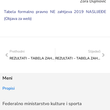
Zora Dujmović
Tabela formalno pravno NE zahtjeva 2019 NASLIJEĐE
(Objava za web)
Prethodni
Slijedeći
REZULTATI – TABELA ZAHTJEVA KOJI NISU ZADOVOLJILI FORMALNO – PRAVNE UVJETE PROPISANE JAVNIM KONKURSOM ZA SPORT U 2019.
REZULTATI – TABELA ZAHTJEVA KOJI NISU ZADOVOLJILI FORMALNO – PRAVNE UVJETE PROPISANE JAVNIM KONKURSOM ZA Transfer za za institucije nauke i kulture od značaja za BiH U 2019.
Meni
Propisi
Federalno ministarstvo kulture i sporta