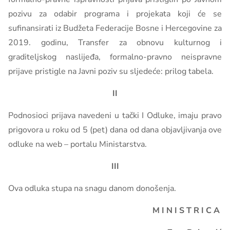
pozivu za odabir programa i projekata koji će se
sufinansirati iz Budžeta Federacije Bosne i Hercegovine za
2019. godinu, Transfer za obnovu kulturnog i
graditeljskog naslijeđa, formalno-pravno neispravne
prijave pristigle na Javni poziv su sljedeće: prilog tabela.
II
Podnosioci prijava navedeni u tački I Odluke, imaju pravo
prigovora u roku od 5 (pet) dana od dana objavljivanja ove
odluke na web – portalu Ministarstva.
III
Ova odluka stupa na snagu danom donošenja.
M I N I S T R I C A