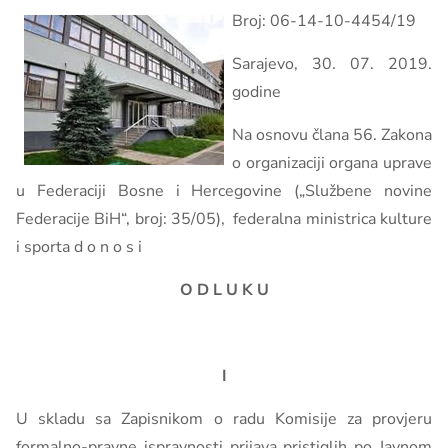
Broj: 06-14-10-4454/19
Sarajevo, 30. 07. 2019.
godine
Na osnovu člana 56. Zakona
o organizaciji organa uprave
u Federaciji Bosne i Hercegovine („Službene novine
Federacije BiH“, broj: 35/05), federalna ministrica kulture
i sporta d o n o s i
O D L U K U
I
U skladu sa Zapisnikom o radu Komisije za provjeru
formalno-pravne ispravnosti prijava pristiglih po Javnom