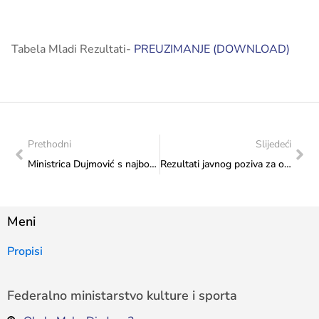
Tabela Mladi Rezultati-
PREUZIMANJE (DOWNLOAD)
Prethodni
Slijedeći
Ministrica Dujmović s najboljim bh. atletičarem Amelom Tukom
Rezultati javnog poziva za odabir programa i projekata koji će se sufinancirati iz proračuna Federacije Bosne i Hercegovine u 2019. godini putem transfera za sport od značaja za federaciju
Meni
Propisi
Federalno ministarstvo kulture i sporta