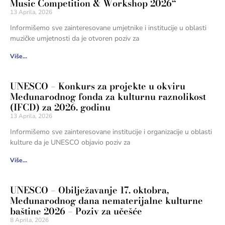
Music Competition & Workshop 2026“
13 Aprila, 2026
Informišemo sve zainteresovane umjetnike i institucije u oblasti
muzičke umjetnosti da je otvoren poziv za
Više...
UNESCO – Konkurs za projekte u okviru
Međunarodnog fonda za kulturnu raznolikost
(IFCD) za 2026. godinu
13 Aprila, 2026
Informišemo sve zainteresovane institucije i organizacije u oblasti
kulture da je UNESCO objavio poziv za
Više...
UNESCO – Obilježavanje 17. oktobra,
Međunarodnog dana nematerijalne kulturne
baštine 2026 – Poziv za učešće
8 Aprila, 2026