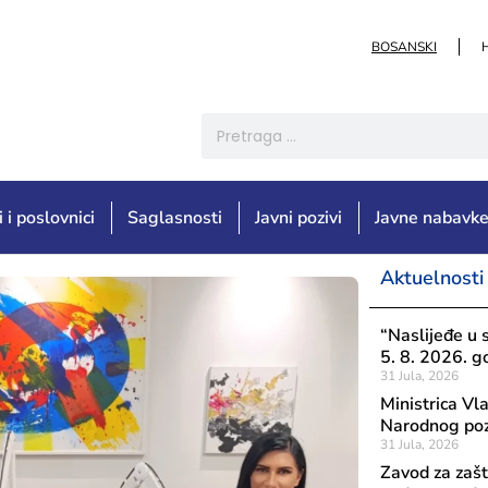
BOSANSKI
i i poslovnici
Saglasnosti
Javni pozivi
Javne nabavk
Aktuelnosti
“Naslijeđe u 
5. 8. 2026. g
31 Jula, 2026
Ministrica Vl
Narodnog poz
31 Jula, 2026
Zavod za zašt