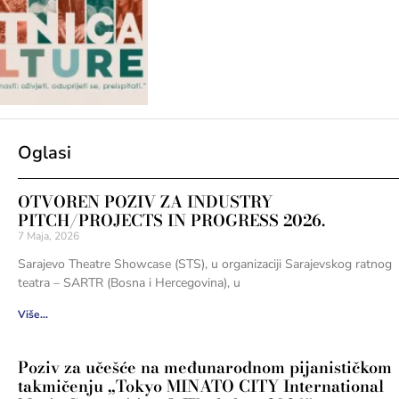
Oglasi
OTVOREN POZIV ZA INDUSTRY
PITCH/PROJECTS IN PROGRESS 2026.
7 Maja, 2026
Sarajevo Theatre Showcase (STS), u organizaciji Sarajevskog ratnog
teatra – SARTR (Bosna i Hercegovina), u
Više...
Poziv za učešće na međunarodnom pijanističkom
takmičenju „Tokyo MINATO CITY International