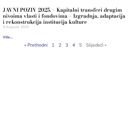
JAVNI POZIV 2025. – Kapitalni transferi drugim
nivoima vlasti i fondovima – Izgradnja, adaptacija
i rekonstrukcija institucija kulture
8 Augusta, 2025
Više...
« Prethodni
1
2
3
4
5
Slijedeći »