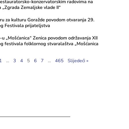
restauratorsko-konzervatorskim radovima na
a „Zgrada Zemaljske vlade II“
tru za kulturu Goražde povodom otvaranja 29.
Festivala prijateljstva
-u „Mošćanica“ Zenica povodom održavanja XII
 festivala folklornog stvaralaštva „Mošćanica
la, 2026
i javnog poziva 2026: Transfer za ku
1
…
3
4
5
6
7
…
465
Slijedeći »
, Tekući transfer pojedincima, Progr
iranje mobilnosti umjetnika – Ciklus