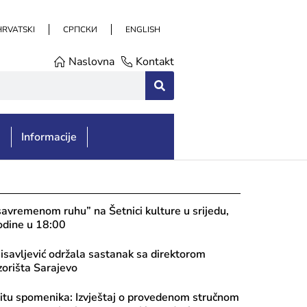
HRVATSKI
СРПСКИ
ENGLISH
Naslovna
Kontakt
e
Informacije
savremenom ruhu” na Šetnici kulture u srijedu,
odine u 18:00
aisavljević održala sastanak sa direktorom
orišta Sarajevo
itu spomenika: Izvještaj o provedenom stručnom