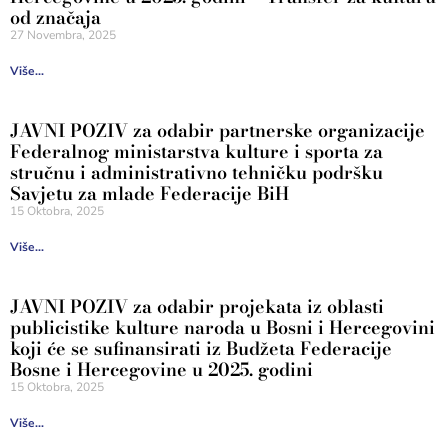
od značaja
27 Novembra, 2025
Više...
JAVNI POZIV za odabir partnerske organizacije
Federalnog ministarstva kulture i sporta za
stručnu i administrativno tehničku podršku
Savjetu za mlade Federacije BiH
15 Oktobra, 2025
Više...
JAVNI POZIV za odabir projekata iz oblasti
publicistike kulture naroda u Bosni i Hercegovini
koji će se sufinansirati iz Budžeta Federacije
Bosne i Hercegovine u 2025. godini
15 Oktobra, 2025
Više...