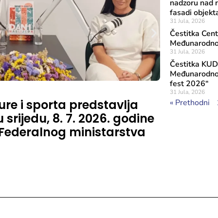
nadzoru nad 
fasadi objekt
31 Jula, 2026
Čestitka Cen
Međunarodnog 
31 Jula, 2026
Čestitka KUD
Međunarodnog
fest 2026“
Objavljeno: 3 Ju
31 Jula, 2026
ure i sporta predstavlja
Rezultat
« Prethodni
srijedu, 8. 7. 2026. godine
značaja
 Federalnog ministarstva
Sufinans