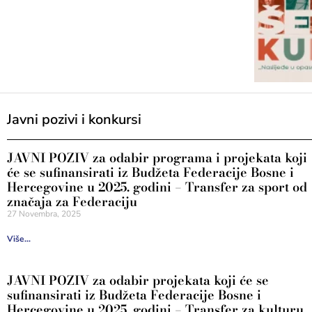
Javni pozivi i konkursi
JAVNI POZIV za odabir programa i projekata koji
će se sufinansirati iz Budžeta Federacije Bosne i
Hercegovine u 2025. godini – Transfer za sport od
značaja za Federaciju
27 Novembra, 2025
Više...
JAVNI POZIV za odabir projekata koji će se
sufinansirati iz Budžeta Federacije Bosne i
Hercegovine u 2025. godini – Transfer za kulturu