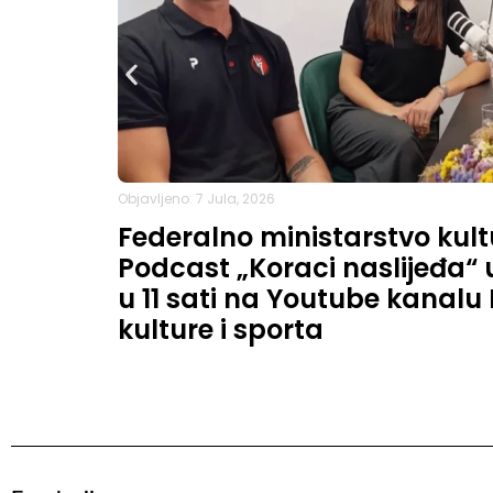
Objavljeno: 7 Jula, 2026
Federalno ministarstvo kult
Podcast „Koraci naslijeđa“ u 
u 11 sati na Youtube kanalu
kulture i sporta