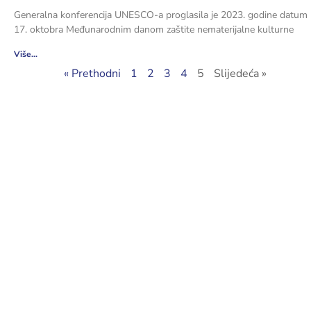
Generalna konferencija UNESCO-a proglasila je 2023. godine datum
17. oktobra Međunarodnim danom zaštite nematerijalne kulturne
Više...
« Prethodni
1
2
3
4
5
Slijedeća »