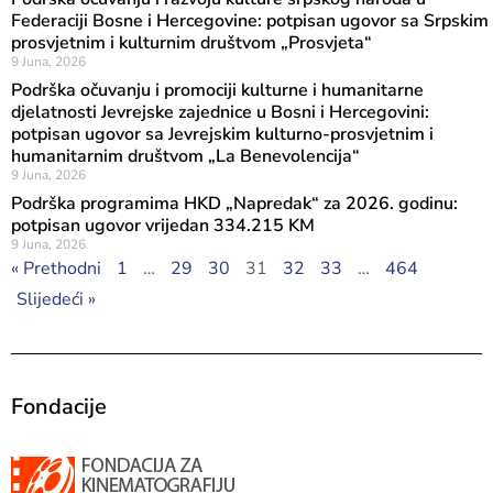
Federaciji Bosne i Hercegovine: potpisan ugovor sa Srpskim
prosvjetnim i kulturnim društvom „Prosvjeta“
9 Juna, 2026
Podrška očuvanju i promociji kulturne i humanitarne
djelatnosti Jevrejske zajednice u Bosni i Hercegovini:
potpisan ugovor sa Jevrejskim kulturno-prosvjetnim i
humanitarnim društvom „La Benevolencija“
9 Juna, 2026
Podrška programima HKD „Napredak“ za 2026. godinu:
potpisan ugovor vrijedan 334.215 KM
9 Juna, 2026
« Prethodni
1
…
29
30
31
32
33
…
464
Slijedeći »
Fondacije