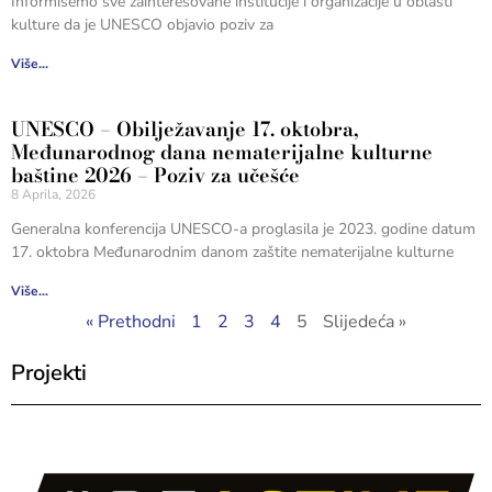
Informišemo sve zainteresovane institucije i organizacije u oblasti
kulture da je UNESCO objavio poziv za
Više...
UNESCO – Obilježavanje 17. oktobra,
Međunarodnog dana nematerijalne kulturne
baštine 2026 – Poziv za učešće
8 Aprila, 2026
Generalna konferencija UNESCO-a proglasila je 2023. godine datum
17. oktobra Međunarodnim danom zaštite nematerijalne kulturne
Više...
« Prethodni
1
2
3
4
5
Slijedeća »
Projekti