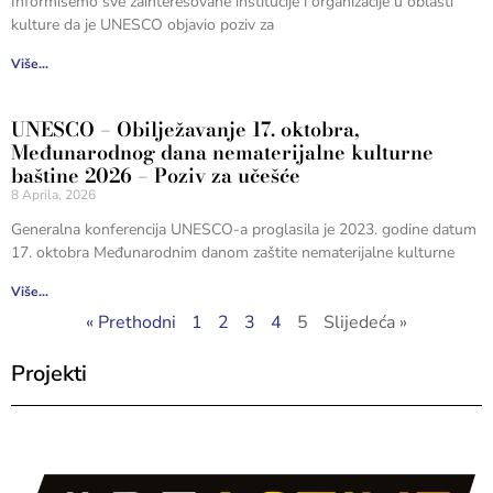
Informišemo sve zainteresovane institucije i organizacije u oblasti
kulture da je UNESCO objavio poziv za
Više...
UNESCO – Obilježavanje 17. oktobra,
Međunarodnog dana nematerijalne kulturne
baštine 2026 – Poziv za učešće
8 Aprila, 2026
Generalna konferencija UNESCO-a proglasila je 2023. godine datum
17. oktobra Međunarodnim danom zaštite nematerijalne kulturne
Više...
« Prethodni
1
2
3
4
5
Slijedeća »
Projekti