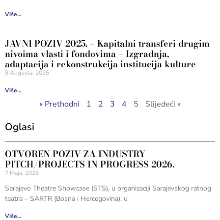
Više...
JAVNI POZIV 2025. – Kapitalni transferi drugim
nivoima vlasti i fondovima – Izgradnja,
adaptacija i rekonstrukcija institucija kulture
8 Augusta, 2025
Više...
« Prethodni
1
2
3
4
5
Slijedeći »
Oglasi
OTVOREN POZIV ZA INDUSTRY
PITCH/PROJECTS IN PROGRESS 2026.
7 Maja, 2026
Sarajevo Theatre Showcase (STS), u organizaciji Sarajevskog ratnog
teatra – SARTR (Bosna i Hercegovina), u
Više...