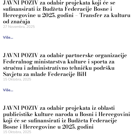
JAVNI POZIV za odabir projekata koji će se
sufinansirati iz Budžeta Federacije Bosne i
Hercegovine u 2025. godini – Transfer za kulturu
od značaja
27 Novembra, 2025
Više...
JAVNI POZIV za odabir partnerske organizacije
Federalnog ministarstva kulture i sporta za
stručnu i administrativno tehničku podršku
Savjetu za mlade Federacije BiH
15 Oktobra, 2025
Više...
JAVNI POZIV za odabir projekata iz oblasti
publicistike kulture naroda u Bosni i Hercegovini
koji će se sufinansirati iz Budžeta Federacije
Bosne i Hercegovine u 2025. godini
15 Oktobra, 2025