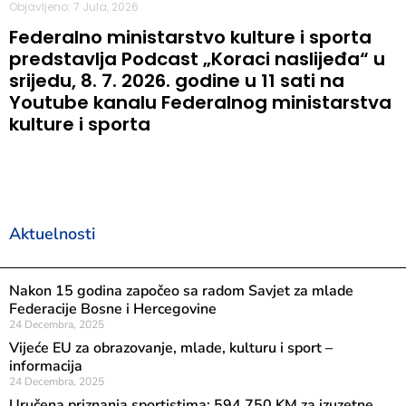
Objavljeno: 7 Jula, 2026
Federalno ministarstvo kulture i sporta
predstavlja Podcast „Koraci naslijeđa“ u
srijedu, 8. 7. 2026. godine u 11 sati na
Youtube kanalu Federalnog ministarstva
kulture i sporta
Aktuelnosti
Nakon 15 godina započeo sa radom Savjet za mlade
Federacije Bosne i Hercegovine
24 Decembra, 2025
Vijeće EU za obrazovanje, mlade, kulturu i sport –
informacija
24 Decembra, 2025
Uručena priznanja sportistima: 594.750 KM za izuzetne