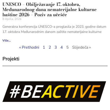
UNESCO – Obilježavanje 17. oktobra,
Međunarodnog dana nematerijalne kulturne
baštine 2026 – Poziv za učešće
8 Aprila, 2026
Generalna konferencija UNESCO-a proglasila je 2023. godine datum
17. oktobra Međunarodnim danom zaštite nematerijalne kulturne
Više...
« Prethodni
1
2
3
4
5
Slijedeća »
Projekti