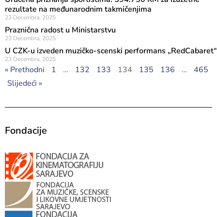
rezultate na međunarodnim takmičenjima
23 Decembra, 2025
Praznična radost u Ministarstvu
23 Decembra, 2025
U CZK-u izveden muzičko-scenski performans „RedCabaret“
23 Decembra, 2025
« Prethodni
1
…
132
133
134
135
136
…
465
Slijedeći »
Fondacije